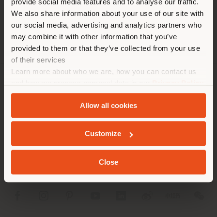
provide social media features and to analyse our traffic.
Land als Ihrem Standort. Wir
EINEN TERMIN ANFRAGEN
We also share information about your use of our site with
empfehlen Ihnen, sich richtig
our social media, advertising and analytics partners who
zu orientieren, um Einkäufe
may combine it with other information that you’ve
tätigen zu können. (
us
)
provided to them or that they’ve collected from your use
of their services
Learn more about who we are, how you can contact us
AUFENTHALT IN DEM GEWÄHLTEN LAND
and how we process personal data in our
Privacy Policy
UNTERNEHMEN
and
Cookie Policy
.
Allow all cookies
PRODUKTLINIEN
GEOLOKALISIERT
INFO & DIENSTLEISTUNGEN
Customize
RECHTLICHES
Close
SOCIAL