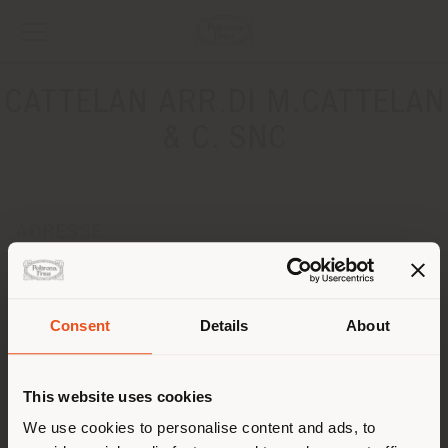
CATTELAN ARR.DI M.CATTELAN
& C. SNC
ADRESSE
VIA MANZONI 6
ZANE' 36010
Anweisungen bekommen
Consent
Details
About
Land der Versendung
KONTAKTE
This website uses cookies
Telefon 0445 362815
Fax 0445 369088
Sie browsen in einem anderen
We use cookies to personalise content and ads, to
[email protected]