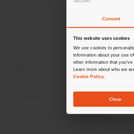
Consent
Sie 
Stand
ori
This website uses cookies
We use cookies to personalis
information about your use of
other information that you’ve
Learn more about who we are
Cookie Policy
.
UNTERNEHMEN
PRODUKTLINIEN
Close
Über uns
Indoor Living
Unsere Business Units
Outdoor Boundless Livin
Unsere Materialien
Accessoires Beautilities
Architekten und Planer
Work-Lab