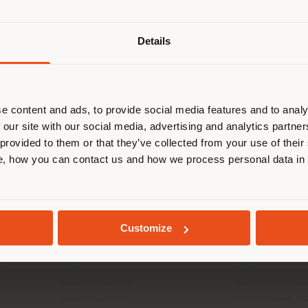
Freitag 
20:00
Samstag 
Details
browsen in einem anderen Land als 
20:00
Sonntag 
ort. Wir empfehlen Ihnen, sich rich
entieren, um Einkäufe tätigen zu kön
(
us
)
e content and ads, to provide social media features and to analy
 our site with our social media, advertising and analytics partn
 provided to them or that they’ve collected from your use of their
, how you can contact us and how we process personal data in
AUFENTHALT IN DEM GEWÄHLTEN LAND
GEOLOKALISIERT
INFO & DIENSTLEISTUNGEN
RECHTLICH
Customize
Kontakt us
Datenschutzrich
g
FAQ
(B2C)
Rücksendungen
Datenschutzricht
Händlersuche
Unternehmen (B