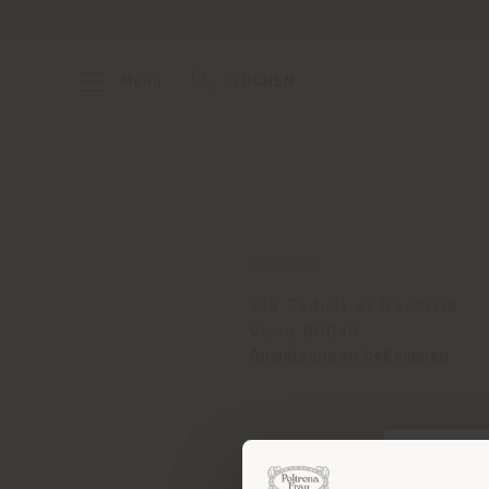
Menu
SUCHEN
ADRESSE
Via Caduti di Nassiria
Volla 80040
Anweisungen bekommen