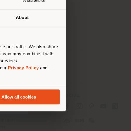
09:30 - 13:00 / 16:00 -
09:30 - 13:00 / 16:00 -
About
Ihrem
Geschlossen
tig zu
nen.
se our traffic. We also share
ers who may combine it with
 services
 our
Privacy Policy
and
ES
SOCIAL
Allow all cookies
tlinie für Verbraucher
linie für
2B)