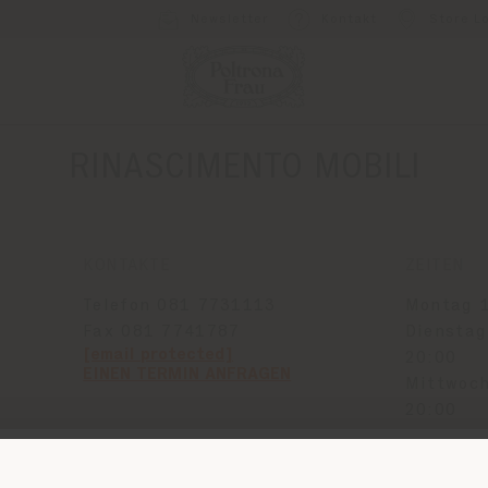
Newsletter
Kontakt
Store L
RINASCIMENTO MOBILI
KONTAKTE
ZEITEN
Telefon 081 7731113
Montag 1
Fax 081 7741787
Dienstag
[email protected]
20:00
EINEN TERMIN ANFRAGEN
Mittwoch
20:00
Donnerst
- 20:00
Land der Versendung