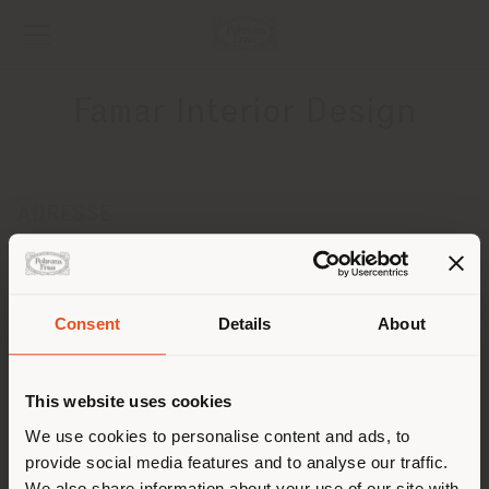
Famar Interior Design
ADRESSE
Via Nazario Sauro 36
Cassago Brianza 23893
Anweisungen bekommen
Consent
Details
About
Land der Versendung
KONTAKTE
Telefon 0039955365
This website uses cookies
[email protected]
Sie browsen in einem anderen
We use cookies to personalise content and ads, to
EINEN TERMIN ANFRAGEN
provide social media features and to analyse our traffic.
Land als Ihrem Standort. Wir
We also share information about your use of our site with