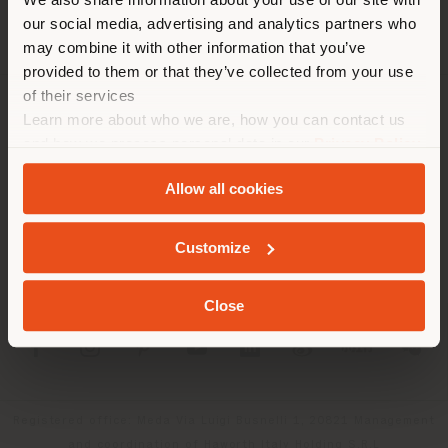
empfehlen Ihnen, sich richtig
our social media, advertising and analytics partners who
zu orientieren, um Einkäufe
may combine it with other information that you’ve
tätigen zu können. (
us
)
provided to them or that they’ve collected from your use
of their services
Learn more about who we are, how you can contact us
UNTERNEHMEN
AUFENTHALT IN DEM GEWÄHLTEN LAND
and how we process personal data in our
Privacy Policy
PRODUKTLINIEN
and
Cookie Policy
.
Allow all cookies
INFO & DIENSTLEISTUNGEN
GEOLOKALISIERT
Customize
RECHTLICHES
Close
SOCIAL
Registered office: Meda Via Luigi Busnelli 1, 20821 Management
and coordination of Haworth Italy Holding S.R.L