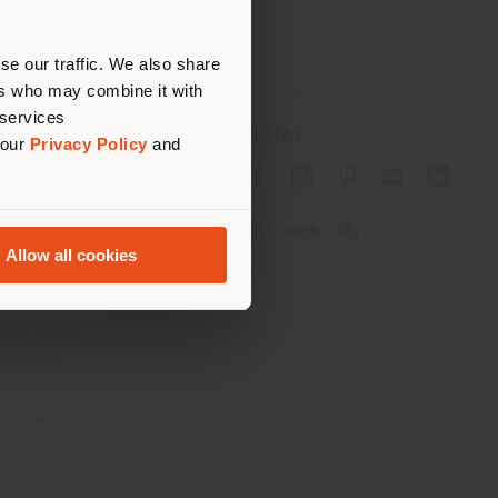
tig zu
nen.
se our traffic. We also share
ers who may combine it with
 services
ES
SOCIAL
 our
Privacy Policy
and
tlinie für Verbraucher
linie für
Allow all cookies
2B)
e
gungen
konditionen
 Passport
tserklärung