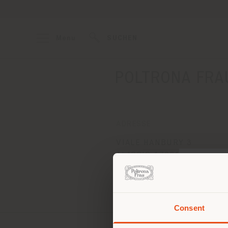
Menu
SUCHEN
POLTRONA FRAU
ADRESSE
VIALE HANBURY 3
ALASSIO 17021
Anweisungen bekommen
Consent
Sie 