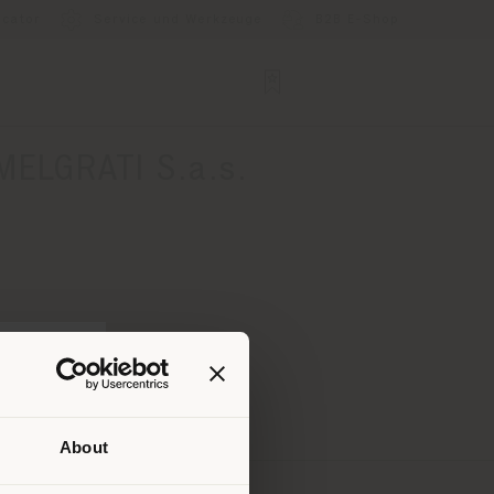
ocator
Service und Werkzeuge
B2B E-Shop
ELGRATI S.a.s.
About
Ihrem