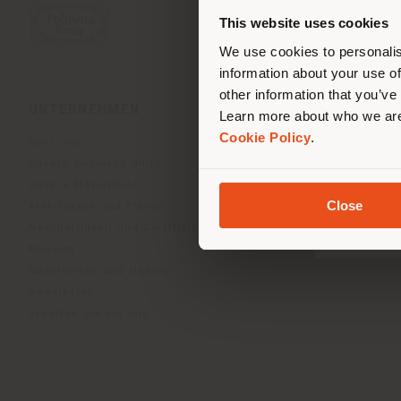
Stand
ori
This website uses cookies
We use cookies to personalis
information about your use of
other information that you’ve
UNTERNEHMEN
PRODUKTLINIEN
Learn more about who we are
Cookie Policy
.
Über uns
Indoor Living
Unsere Business Units
Outdoor Boundless Livin
Unsere Materialien
Accessoires Beautilities
Close
Architekten und Planer
Work-Lab
Nachhaltigkeit und Zertifizierungen
Museum
Nachrichten und Medien
Newsletter
Arbeiten Sie mit uns