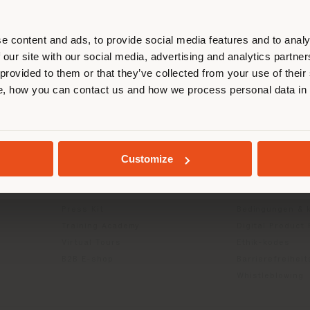
ort. Wir empfehlen Ihnen, sich rich
entieren, um Einkäufe tätigen zu kön
(
us
)
e content and ads, to provide social media features and to analy
 our site with our social media, advertising and analytics partn
 provided to them or that they’ve collected from your use of their
INFO & DIENSTLEISTUNGEN
RECHTLICH
, how you can contact us and how we process personal data in
AUFENTHALT IN DEM GEWÄHLTEN LAND
Kontakt us
Datenschutzrich
g
FAQ
(B2C)
Rücksendungen
Datenschutzricht
GEOLOKALISIERT
Customize
Händlersuche
Unternehmen (B
Geschützter Bereich
Cookie-Richtlini
Kataloge
Nutzungsbedin
Press Kit
Bedingungen & 
Training Academy
Digital Product
Virtual Tours
Ethik-kodes
B2B E-shop
Barrierefreihei
Whistleblowing