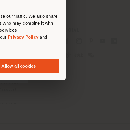
nen.
se our traffic. We also share
ers who may combine it with
 services
ES
SOCIAL
 our
Privacy Policy
and
tlinie für Verbraucher
linie für
2B)
Allow all cookies
e
gungen
konditionen
 Passport
tserklärung