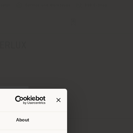
ocator
Service und Werkzeuge
B2B E-Shop
TERLUX
About
Ihrem
tig zu