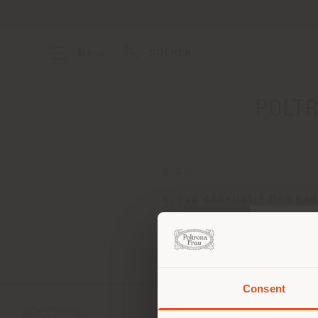
Menu
SUCHEN
POLTR
ADRESSE
4, bvd Abdellatif Ben Ka
Casablanca 20100
Anweisungen bekommen
Consent
Sie 
Stand