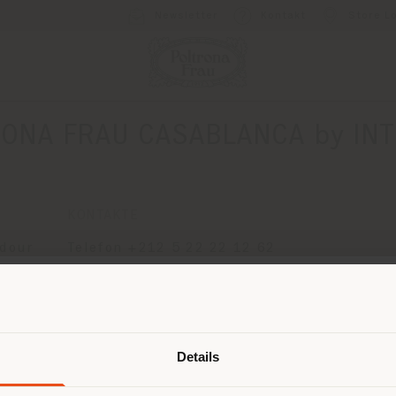
Newsletter
Kontakt
Store L
ONA FRAU CASABLANCA by IN
KONTAKTE
ddour
Telefon +212 5 22 22 12 62
[email protected]
EINEN TERMIN ANFRAGEN
Land der Versendung
Details
browsen in einem anderen Land als 
ort. Wir empfehlen Ihnen, sich rich