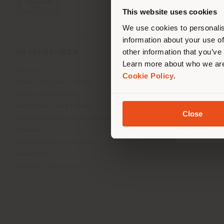
ori
This website uses cookies
We use cookies to personalis
information about your use of
other information that you’ve
UNTERNEHMEN
PRODUKTLINIEN
Learn more about who we are
Über uns
Indoor Living
Cookie Policy
.
Unsere Business Units
Outdoor Boundless Livin
Unsere Materialien
Accessoires Beautilities
Architekten und Planer
Work-Lab
Close
Nachhaltigkeit und Zertifizierungen
Museum
Nachrichten und Medien
Newsletter
Arbeiten Sie mit uns