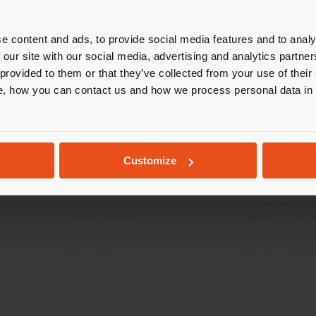
entieren, um Einkäufe tätigen zu kön
(
us
)
e content and ads, to provide social media features and to analy
 our site with our social media, advertising and analytics partn
 provided to them or that they’ve collected from your use of their
INFO & DIENSTLEISTUNGEN
RECHTLICH
, how you can contact us and how we process personal data in
AUFENTHALT IN DEM GEWÄHLTEN LAND
Kontakt us
Datenschutzrich
g
FAQ
(B2C)
Rücksendungen
Datenschutzricht
Händlersuche
Unternehmen (B
GEOLOKALISIERT
Customize
Geschützter Bereich
Cookie-Richtlini
Kataloge
Nutzungsbedin
Press Kit
Bedingungen & 
Training Academy
Digital Product
Virtual Tours
Ethik-kodes
B2B E-shop
Barrierefreihei
Whistleblowing