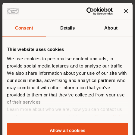
Pays de livraison
Consent
Details
About
This website uses cookies
Vous naviguez dans un autre
pays que celui où vous vous
We use cookies to personalise content and ads, to
provide social media features and to analyse our traffic.
trouvez. Nous vous
We also share information about your use of our site with
recommandons de vous
our social media, advertising and analytics partners who
localiser correctement afin de
1919 ULTIME NOTIZIE | FAUTEUIL
may combine it with other information that you’ve
Fornasetti x Poltrona Frau
pouvoir effectuer des achats.
provided to them or that they’ve collected from your use
(
us
)
of their services
Learn more about who we are, how you can contact us
and how we process personal data in our
Privacy Policy
Configurables
SÉJOUR DANS LE PAYS CHOISI
and
Cookie Policy
.
de
€ 11.314
Allow all cookies