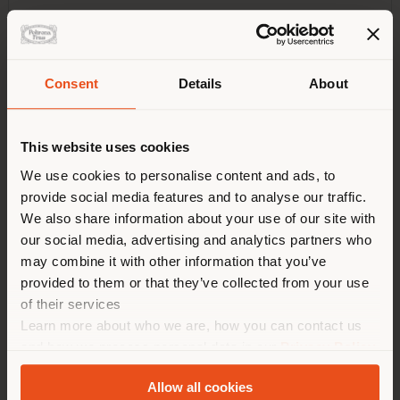
Ville
Pays de livraison
Consent
Details
About
Pays
This website uses cookies
Vous naviguez dans un autre
pays que celui où vous vous
We use cookies to personalise content and ads, to
provide social media features and to analyse our traffic.
trouvez. Nous vous
We also share information about your use of our site with
recommandons de vous
État / Province
our social media, advertising and analytics partners who
localiser correctement afin de
may combine it with other information that you’ve
pouvoir effectuer des achats.
provided to them or that they’ve collected from your use
(
us
)
of their services
Code postal
Learn more about who we are, how you can contact us
and how we process personal data in our
Privacy Policy
SÉJOUR DANS LE PAYS CHOISI
and
Cookie Policy
.
Allow all cookies