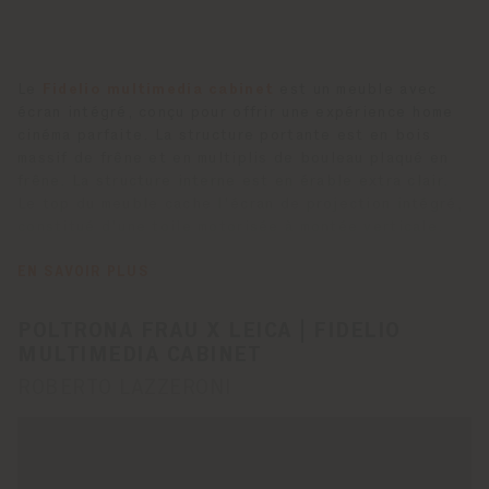
Le
Fidelio multimedia cabinet
est un meuble avec
écran intégré, conçu pour offrir une expérience home
cinéma parfaite. La structure portante est en bois
massif de frêne et en multiplis de bouleau plaqué en
frêne. La structure interne est en érable extra clair.
Le top du meuble cache l'écran de projection intégré,
constitué d'une toile motorisée à montée verticale.
Sous la partie supérieure avec des compartiments
ouverts, deux tiroirs sont placés à droite et à gauche
EN SAVOIR PLUS
du compartiment central. Ce dernier se compose d’un
tiroir coulissant dédié au positionnement du
Leica
POLTRONA FRAU X LEICA | FIDELIO
Cine 1 100'' smart laser TV.
Bien qu’il puisse
MULTIMEDIA CABINET
également être utilisé avec d’autres projecteurs,
ROBERTO LAZZERONI
c’est son intégration parfaite avec le modèle Leica qui
le rend unique. Équipé d’une optique à ultra courte
focale et de la technologie laser RGB triple, le Leica
Cine 1 projette des images en résolution 4K sur un
écran de 100 pouces, garantissant un rendu