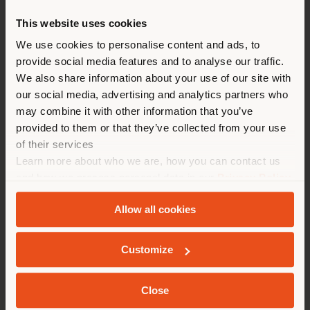
This website uses cookies
Vous naviguez dans un autre
pays que celui où vous vous
We use cookies to personalise content and ads, to
provide social media features and to analyse our traffic.
trouvez. Nous vous
Conception et design
Revêtements et finitions
We also share information about your use of our site with
recommandons de vous
our social media, advertising and analytics partners who
Dimensions
Disposition
Downloads
localiser correctement afin de
may combine it with other information that you’ve
pouvoir effectuer des achats.
Plus d'Info
provided to them or that they’ve collected from your use
(
us
)
of their services
Learn more about who we are, how you can contact us
and how we process personal data in our
Privacy Policy
SÉJOUR DANS LE PAYS CHOISI
and
Cookie Policy
.
Conception et
Allow all cookies
design
Customize
GEOLOCALISÉ
Conçu par Roberto Lazzeroni en 2018, Fidelio
Close
Multimedia Cabinet a été créé comme un complément