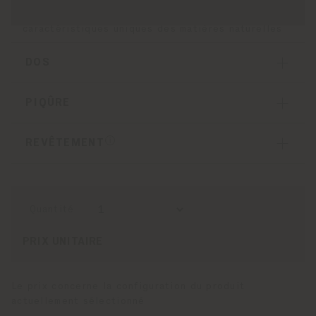
motifs réels peuvent varier en raison des
caractéristiques uniques des matières naturelles
DOS
PIQÛRE
REVÊTEMENT
Quantité
PRIX ​​UNITAIRE
Le prix concerne la configuration du produit
actuellement sélectionné