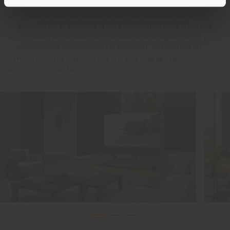
d'ameublement parfait pour accueillir un téléviseur et
une chaîne stéréo. Aujourd'hui, la nouvelle version
home-cinéma s'enrichit d'une nouvelle fonctionnalité,
en collaboration avec la société historique Leica, pour
créer un meuble design extrêmement polyvalent et
offrir ainsi une expérience cinématographique
exclusive directement chez vous.