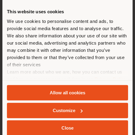
HEURE
This website uses cookies
Vous naviguez dans un autre
Lundi 11:00-19:00
pays que celui où vous vous
We use cookies to personalise content and ads, to
Mardi 11:00-19:00
provide social media features and to analyse our traffic.
trouvez. Nous vous
Mercredi 11:00-19:00
We also share information about your use of our site with
recommandons de vous
Jeudi 11:00-19:00
our social media, advertising and analytics partners who
Vendredi 11:00-19:00
localiser correctement afin de
may combine it with other information that you’ve
Samedi 11:00-19:00
pouvoir effectuer des achats.
provided to them or that they’ve collected from your use
Dimanche -----
(
us
)
of their services
Learn more about who we are, how you can contact us
and how we process personal data in our
Privacy Policy
SÉJOUR DANS LE PAYS CHOISI
and
Cookie Policy
.
Allow all cookies
SOCIÉTÉ
Customize
GEOLOCALISÉ
LIGNES DE PRODUITS
Close