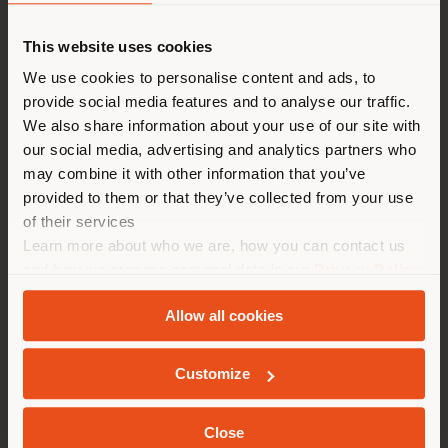
HEURE
This website uses cookies
Vous naviguez dans un autre
pays que celui où vous vous
We use cookies to personalise content and ads, to
Lundi 10:00 - 21:00
Mardi 10:00 - 21:00
provide social media features and to analyse our traffic.
trouvez. Nous vous
Mercredi 10:00 - 21:00
We also share information about your use of our site with
recommandons de vous
Jeudi 10:00 - 21:00
our social media, advertising and analytics partners who
localiser correctement afin de
Vendredi 10:00 - 21:00
may combine it with other information that you’ve
Samedi 10:00 - 21:00
pouvoir effectuer des achats.
provided to them or that they’ve collected from your use
Dimanche 10:00 - 21:00
(
us
)
of their services
Learn more about who we are, how you can contact us
and how we process personal data in our
Privacy Policy
SÉJOUR DANS LE PAYS CHOISI
and
Cookie Policy
.
Allow all cookies
Customize
SOCIÉTÉ
GEOLOCALISÉ
LIGNES DE PRODUITS
Close