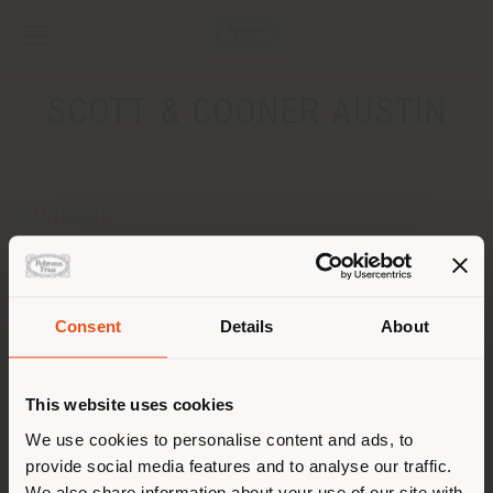
SCOTT & COONER AUSTIN
ADRESSE
2120 E. 7th Street
AUSTIN 78702
Anweisungen bekommen
Consent
Details
About
Land der Versendung
KONTAKTE
Telefon +1 512-480-0436
This website uses cookies
[email protected]
Sie browsen in einem anderen
We use cookies to personalise content and ads, to
EINEN TERMIN ANFRAGEN
provide social media features and to analyse our traffic.
Land als Ihrem Standort. Wir
We also share information about your use of our site with