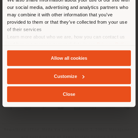
empfehlen Ihnen, sich richtig
our social media, advertising and analytics partners who
zu orientieren, um Einkäufe
may combine it with other information that you’ve
tätigen zu können. (
us
)
provided to them or that they’ve collected from your use
of their services
Learn more about who we are, how you can contact us
UNTERNEHMEN
AUFENTHALT IN DEM GEWÄHLTEN LAND
and how we process personal data in our
Privacy Policy
PRODUKTLINIEN
and
Cookie Policy
.
Allow all cookies
INFO & DIENSTLEISTUNGEN
GEOLOKALISIERT
Customize
RECHTLICHES
Close
SOCIAL
Registered office: Meda Via Luigi Busnelli 1, 20821 Management
and coordination of Haworth Italy Holding S.R.L