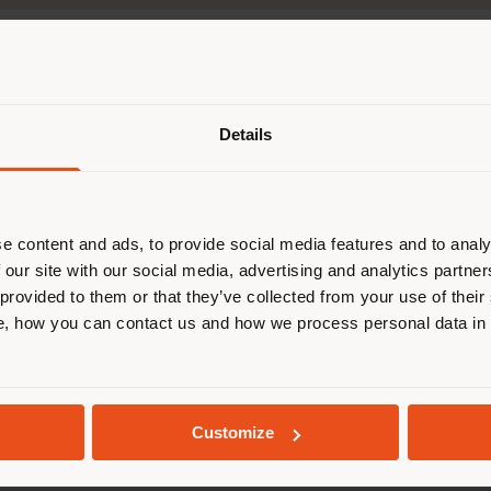
os préférences, vous serez contacté par le responsa
Pays de livraison
exposition pour fixer votre rendez-vous.
Details
naviguez dans un autre pays que ce
 vous trouvez. Nous vous recomma
us localiser correctement afin de p
effectuer des achats. (
us
)
e content and ads, to provide social media features and to analy
 our site with our social media, advertising and analytics partn
 provided to them or that they’ve collected from your use of their
, how you can contact us and how we process personal data in
SÉJOUR DANS LE PAYS CHOISI
GEOLOCALISÉ
Customize