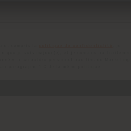
lu et compris la
politique de confidentialité
, je
fie que je suis majeur(e), et je consens au traitemen
onnées à caractère personnel aux fins de Marketing
 au paragraphe 1.C de la même politique.