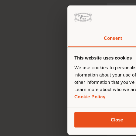
Entrez v
salle d'
Consent
Vous 
vous
de vo
This website uses cookies
We use cookies to personalis
information about your use of
other information that you’ve
Learn more about who we are
Cookie Policy
.
Close