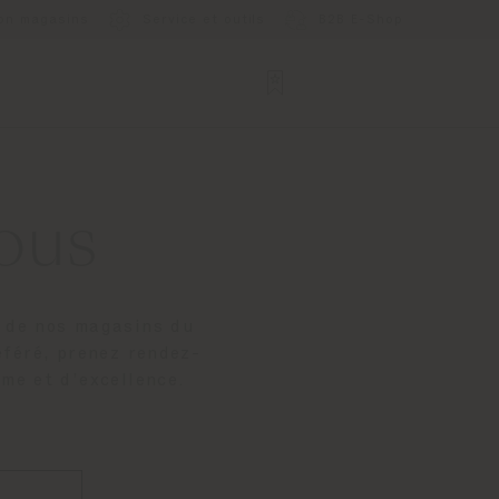
ion magasins
Service et outils
B2B E-Shop
ous
n de nos magasins du
éféré, prenez rendez-
sme et d’excellence.