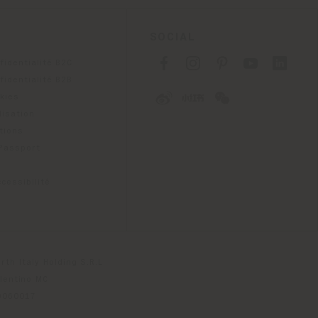
SOCIAL
fidentialité B2C
fidentialité B2B
okies
lisation
tions
 Passport
cessibilité
th Italy Holding S.R.L
olentino MC
79060017