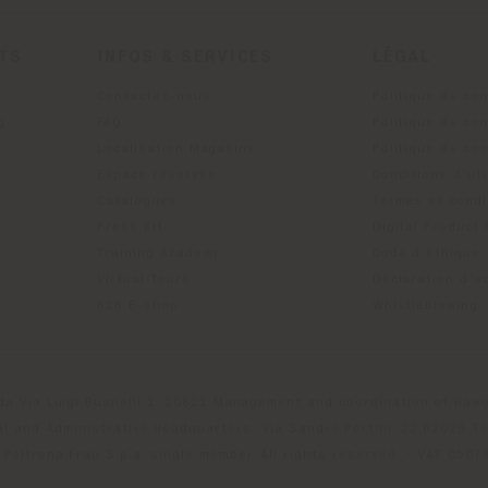
ITS
INFOS & SERVICES
LÉGAL
Contactez-nous
Politique de con
g
FAQ
Politique de con
Localisation Magasins
Politique de co
Espace réservée
Conditions d'uti
Catalogues
Termes et condi
Press Kit
Digital Product
Training Academy
Code d'éthique
Virtual Tours
Déclaration d'ac
B2B E-shop
Whistleblowing
da Via Luigi Busnelli 1, 20821 Management and coordination of Hawor
l and Administrative Headquarters: Via Sandro Pertini, 22,62029 T
Poltrona Frau S.p.a. single member. All rights reserved. - VAT 050