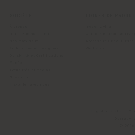
SOCIÉTÉ
LIGNES DE PRODU
À propos
Indoor Living
Notre Business Units
Outdoor Boundless Livin
Nos matériaux
Accessoires Beautilities
Architectes et designers
Work-Lab
Durabilité et Certifications
Musée
Actualités et médias
Newsletter
Travailler avec nous
Registered office: Me
Operationa
© 2026 