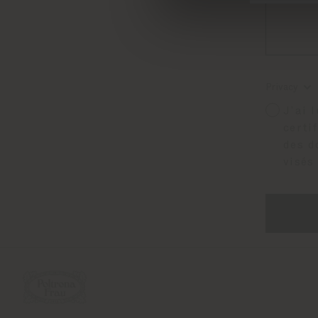
Privacy
J’ai 
certi
des d
visés