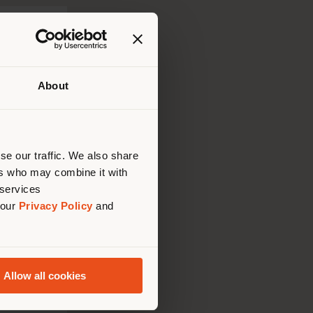
ble de la
About
lui où
ndons
ouvoir
se our traffic. We also share
ers who may combine it with
 services
 our
Privacy Policy
and
Allow all cookies