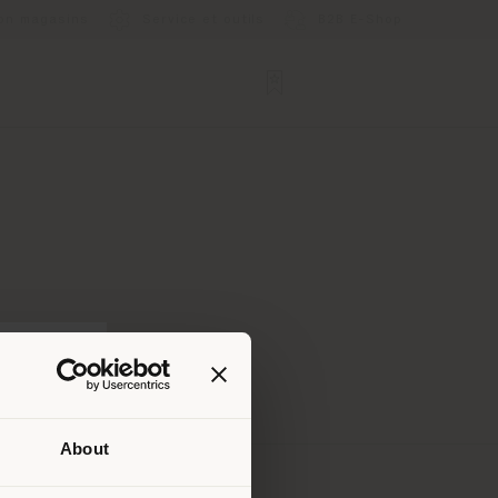
ion magasins
Service et outils
B2B E-Shop
About
lui où
ndons