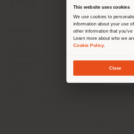
de vo
This website uses cookies
We use cookies to personalis
information about your use of
other information that you’ve
SOCIÉTÉ
LIGNES DE PRODU
Learn more about who we are
À propos
Indoor Living
Cookie Policy
.
Notre Business Units
Outdoor Boundless Livin
Nos matériaux
Accessoires Beautilities
Architectes et designers
Work-Lab
Close
Durabilité et Certifications
Musée
Actualités et médias
Newsletter
Travailler avec nous
Registered office: Me
Operationa