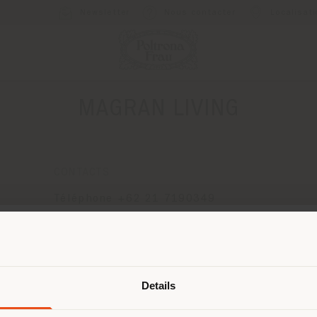
Newsletter
Nous contacter
Localisat
MAGRAN LIVING
CONTACTS
Téléphone +62 21 7190349
[email protected]
DEMANDER UN RENDEZ-VOUS
Pays de livraison
Details
naviguez dans un autre pays que ce
 vous trouvez. Nous vous recomma