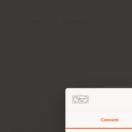
Menu
RECHERCHE
ADRESSE
Jl. Kemang Raya No. 17
JAKARTA SELATAN
Obtenir des directions
Consent
Vous 
vous