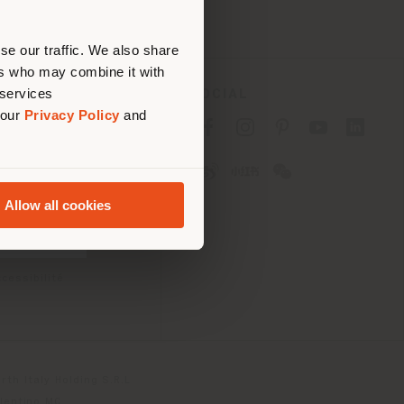
ouvoir
se our traffic. We also share
ers who may combine it with
 services
SOCIAL
 our
Privacy Policy
and
fidentialité B2C
fidentialité B2B
okies
lisation
Allow all cookies
tions
 Passport
cessibilité
th Italy Holding S.R.L
olentino MC