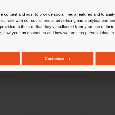
us localiser correctement afin de p
effectuer des achats. (
us
)
e content and ads, to provide social media features and to analy
 our site with our social media, advertising and analytics partn
 provided to them or that they’ve collected from your use of their
ITS
INFOS & SERVICES
LÉGAL
, how you can contact us and how we process personal data in
SÉJOUR DANS LE PAYS CHOISI
Contactez-nous
Politique de con
g
FAQ
Politique de con
Localisation Magasins
Politique de co
Espace réservée
Conditions d'uti
GEOLOCALISÉ
Customize
Catalogues
Termes et condi
Press Kit
Digital Product
Training Academy
Code d'éthique
Virtual Tours
Déclaration d'ac
B2B E-shop
Whistleblowing
da Via Luigi Busnelli 1, 20821 Management and coordination of Hawor
l and Administrative Headquarters: Via Sandro Pertini, 22,62029 T