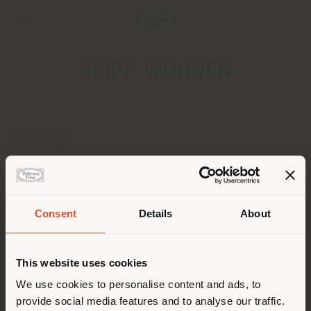
SEIPP WOHNEN
ADRESSE
SCHAFFHAUSER STRASSE 36
TIENGEN 79761
Obtenir des directions
Pays de livraison
Consent
Details
About
CONTACTS
Téléphone +49 7741 60900
This website uses cookies
Vous naviguez dans un autre
Fax +49 7741 609039
[email protected]
pays que celui où vous vous
We use cookies to personalise content and ads, to
DEMANDER UN RENDEZ-VOUS
provide social media features and to analyse our traffic.
trouvez. Nous vous