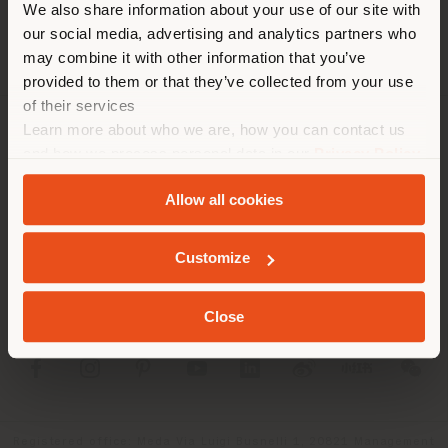
We also share information about your use of our site with
recommandons de vous
our social media, advertising and analytics partners who
localiser correctement afin de
may combine it with other information that you’ve
pouvoir effectuer des achats.
provided to them or that they’ve collected from your use
(
us
)
of their services
Learn more about who we are, how you can contact us
SOCIÉTÉ
and how we process personal data in our
Privacy Policy
SÉJOUR DANS LE PAYS CHOISI
and
Cookie Policy
.
LIGNES DE PRODUITS
Allow all cookies
INFOS & SERVICES
Customize
GEOLOCALISÉ
LÉGAL
Close
SOCIAL
Registered office: Meda Via Luigi Busnelli 1, 20821 Management