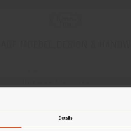
Newsletter
Nous contacter
Localisat
TAUF MOEBEL,DESIGN & HANDW
CONTACTS
Téléphone +43 316 29 74 31
[email protected]
DEMANDER UN RENDEZ-VOUS
Pays de livraison
Details
naviguez dans un autre pays que ce
 vous trouvez. Nous vous recomma