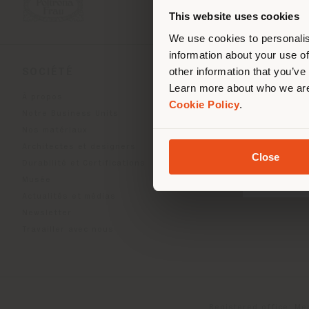
de vo
This website uses cookies
We use cookies to personalis
information about your use of
other information that you’ve
SOCIÉTÉ
LIGNES DE PRODU
Learn more about who we are
À propos
Indoor Living
Cookie Policy
.
Notre Business Units
Outdoor Boundless Livin
Nos matériaux
Accessoires Beautilities
Architectes et designers
Work-Lab
Close
Durabilité et Certifications
Musée
Actualités et médias
Newsletter
Travailler avec nous
Registered office: Me