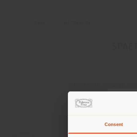
Menu
RECHERCHE
SPAE
ADRESSE
KAERNTNER STRASSE 257
GRAZ 8054
Obtenir des directions
Consent
Vous 
vous