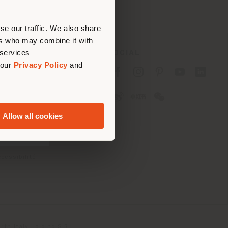
ouvoir
se our traffic. We also share
ers who may combine it with
 services
SOCIAL
 our
Privacy Policy
and
fidentialité B2C
fidentialité B2B
okies
lisation
Allow all cookies
tions
 Passport
cessibilité
th Italy Holding S.R.L