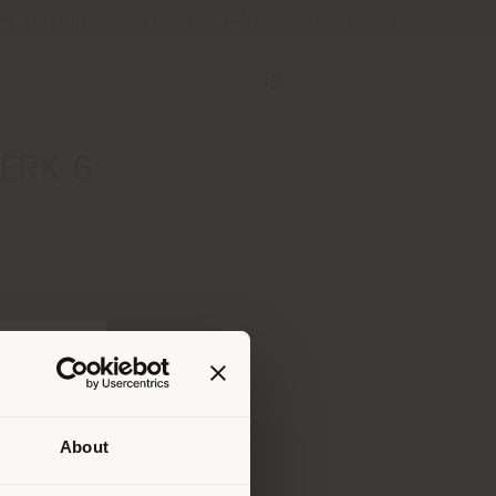
ion magasins
Service et outils
B2B E-Shop
ERK G
About
lui où
ndons