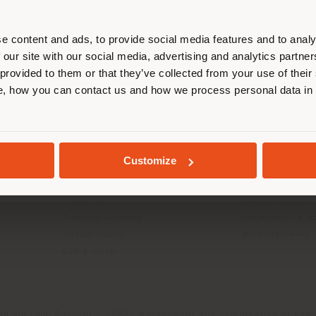
us localiser correctement afin de p
effectuer des achats. (
us
)
e content and ads, to provide social media features and to analy
 our site with our social media, advertising and analytics partn
 provided to them or that they’ve collected from your use of their
ITS
INFOS & SERVICES
LÉGAL
, how you can contact us and how we process personal data in
SÉJOUR DANS LE PAYS CHOISI
Contactez-nous
Politique de con
g
FAQ
Politique de con
Retours
Politique de co
Localisation Magasins
Conditions d'uti
GEOLOCALISÉ
Customize
Espace réservée
Termes et condi
Catalogues
Digital Product
Press Kit
Code d'éthique
Training Academy
Déclaration d'ac
Virtual Tours
Whistleblowing
B2B E-shop
da Via Luigi Busnelli 1, 20821 Management and coordination of Hawor