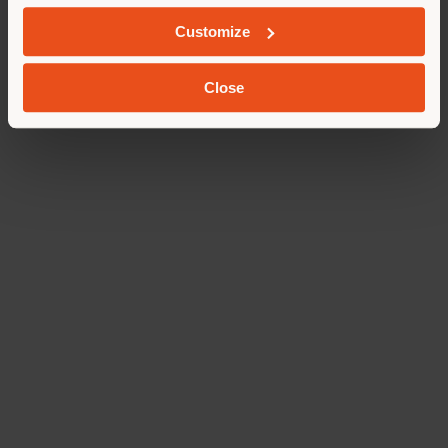
narrazione: il rivestimento in Pelle Frau®
ColorSphere® Impact Less, impresso con
Customize
il decoro di Fornasetti "Ultime Notizie”,
trasforma il celebre modello bergère in
Close
una tela d’autore.