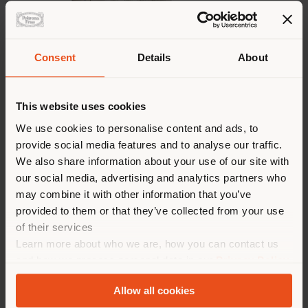
Consent
Details
About
This website uses cookies
We use cookies to personalise content and ads, to
provide social media features and to analyse our traffic.
We also share information about your use of our site with
1919, UNA POLTRONA
our social media, advertising and analytics partners who
CHE SI TRASFORMA
may combine it with other information that you’ve
provided to them or that they’ve collected from your use
of their services
Oltre un secolo di storia e un’estetica
Learn more about who we are, how you can contact us
senza tempo. La poltrona 1919 è un
and how we process personal data in our
Privacy Policy
classico che riassume in sé l'essenza
and
Cookie Policy
.
stessa del saper fare di Poltrona Frau.
Allow all cookies
Quest’anno si veste di una nuova