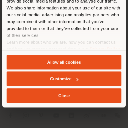
provide social media features and to analyse our traffic.
diverso da quello della tua
RICHIEDI APPUNTAMENTO
We also share information about your use of our site with
localizzazione. Si consiglia di
our social media, advertising and analytics partners who
localizzarsi correttamente per
may combine it with other information that you’ve
effettuare acquisti. (
us
)
provided to them or that they’ve collected from your use
of their services
Learn more about who we are, how you can contact us
RIMANI NEL PAESE SELEZIONATO
and how we process personal data in our
Privacy Policy
AZIENDA
and
Cookie Policy
.
Allow all cookies
LINEE DI PRODOTTO
GEOLOCALIZZATI
INFO & SERVIZI
Customize
LEGALE
Close
SOCIAL