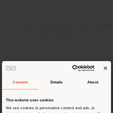
CATTELAN ARR.DI M.CATTELAN
& C. SNC
INDIRIZZO
VIA MANZONI 6
ZANE' 36010
Ottenere indicazioni
Consent
Details
About
Paese di spedizione
CONTATTI
This website uses cookies
Telefono 0445 362815
Fax 0445 369088
Stai navigando in un Paese
We use cookies to personalise content and ads, to
[email protected]