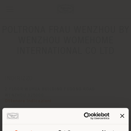
POLTRONA FRAU WENZHOU BY
WENZHOU WOMEHOME
INTERNATIONAL CO LTD
INDIRIZZO
2 FLOOR WUHUA BUILDING FUDONG ROAD
WENZHOU 325000
Ottenere indicazioni
CONTATTI
Telefono 0086 577 8988 8752