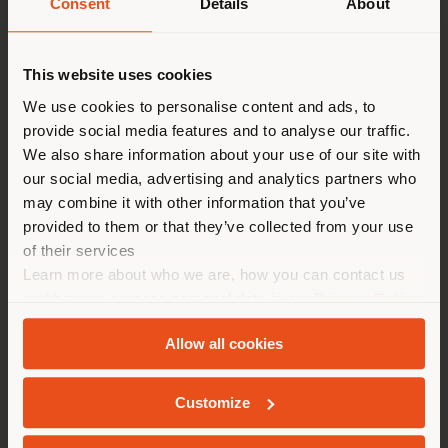
Consent
Details
About
Fax 0086 577 8988 2219
Paese di spedizione
[email protected]
RICHIEDI APPUNTAMENTO
This website uses cookies
ORARIO
Stai navigando in un Paese
We use cookies to personalise content and ads, to
provide social media features and to analyse our traffic.
diverso da quello della tua
Lunedi 9.00 - 18.00
We also share information about your use of our site with
Martedì 9.00 - 18.00
localizzazione. Si consiglia di
our social media, advertising and analytics partners who
Mercoledì 9.00 - 18.00
localizzarsi correttamente per
Giovedì 9.00 - 18.00
may combine it with other information that you’ve
effettuare acquisti. (
us
)
Venerdì 9.00 - 18.00
provided to them or that they’ve collected from your use
Sabato 9.00 - 18.00
of their services
Domenica 9.00 - 18.00
Learn more about who we are, how you can contact us
RIMANI NEL PAESE SELEZIONATO
and how we process personal data in our
Privacy Policy
and
Cookie Policy
.
Allow all cookies
GEOLOCALIZZATI
Customize
AZIENDA