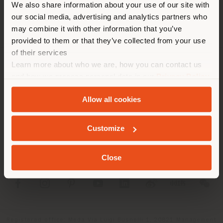
We also share information about your use of our site with
localizzazione. Si consiglia di
our social media, advertising and analytics partners who
localizzarsi correttamente per
may combine it with other information that you’ve
effettuare acquisti. (
us
)
provided to them or that they’ve collected from your use
of their services
Learn more about who we are, how you can contact us
AZIENDA
RIMANI NEL PAESE SELEZIONATO
and how we process personal data in our
Privacy Policy
and
Cookie Policy
.
LINEE DI PRODOTTO
Allow all cookies
INFO & SERVIZI
GEOLOCALIZZATI
Customize
LEGALE
Close
SOCIAL
Registered office: Meda Via Luigi Busnelli 1, 20821 Management