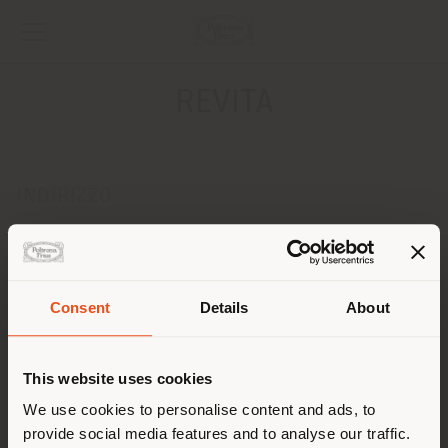
REVITA
INDIRIZZO
VIA MAURIZIO BRIGHENTI, 15
RIMINI 47921
Ottenere indicazioni
Consent
Details
About
CONTATTI
Paese di spedizione
Telefono 0541 785510
This website uses cookies
Fax 0541 783044
[email protected]
Stai navigando in un Paese
We use cookies to personalise content and ads, to
RICHIEDI APPUNTAMENTO
provide social media features and to analyse our traffic.
diverso da quello della tua