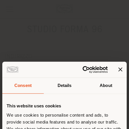
STUDIO FORMA 96
INDIRIZZO
UL.STASZICA 9
Poznan 60-529
Ottenere indicazioni
Consent
Details
About
Paese di spedizione
CONTATTI
Telefono 0048 618475743
This website uses cookies
[email protected]
Stai navigando in un Paese
We use cookies to personalise content and ads, to
RICHIEDI APPUNTAMENTO
provide social media features and to analyse our traffic.
diverso da quello della tua
We also share information about your use of our site with