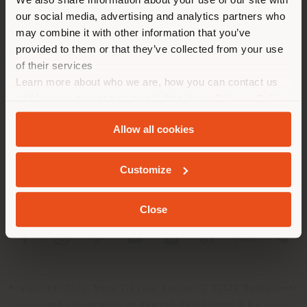
localizzazione. Si consiglia di
our social media, advertising and analytics partners who
localizzarsi correttamente per
may combine it with other information that you’ve
effettuare acquisti. (
us
)
provided to them or that they’ve collected from your use
of their services
Learn more about who we are, how you can contact us
AZIENDA
RIMANI NEL PAESE SELEZIONATO
and how we process personal data in our
Privacy Policy
LINEE DI PRODOTTO
and
Cookie Policy
.
Allow all cookies
INFO & SERVIZI
GEOLOCALIZZATI
Customize
LEGALE
Close
SOCIAL
Registered office: Meda Via Luigi Busnelli 1, 20821 Management
and coordination of Haworth Italy Holding S.R.L