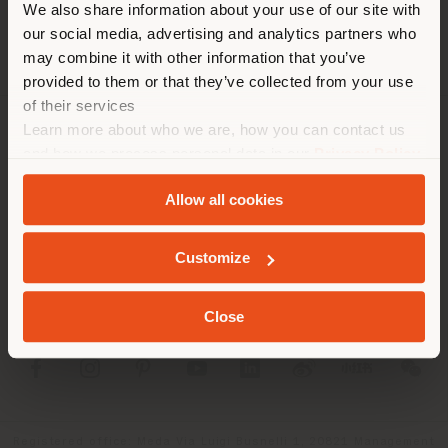
We also share information about your use of our site with
empfehlen Ihnen, sich richtig
our social media, advertising and analytics partners who
zu orientieren, um Einkäufe
may combine it with other information that you’ve
tätigen zu können. (
us
)
provided to them or that they’ve collected from your use
of their services
Learn more about who we are, how you can contact us
UNTERNEHMEN
AUFENTHALT IN DEM GEWÄHLTEN LAND
and how we process personal data in our
Privacy Policy
and
Cookie Policy
.
PRODUKTLINIEN
Allow all cookies
INFO & DIENSTLEISTUNGEN
GEOLOKALISIERT
Customize
RECHTLICHES
Close
SOCIAL
Registered office: Meda Via Luigi Busnelli 1, 20821 Management