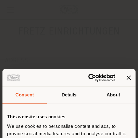
FRETZ EINRICHTUNGEN
ADRESSE
Fuerstenberger Strasse 38/40
Konstanz 78467
Anweisungen bekommen
Consent
Details
About
KONTAKTE
Land der Versendung
Telefon 0049-7531924090
This website uses cookies
Fax 0049-7531924095
[email protected]
Sie browsen in einem anderen
We use cookies to personalise content and ads, to
EINEN TERMIN ANFRAGEN
provide social media features and to analyse our traffic.
Land als Ihrem Standort. Wir