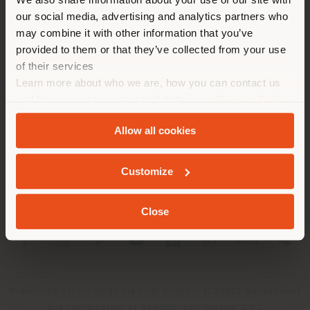
empfehlen Ihnen, sich richtig
our social media, advertising and analytics partners who
zu orientieren, um Einkäufe
may combine it with other information that you’ve
tätigen zu können. (
us
)
provided to them or that they’ve collected from your use
of their services
Learn more about who we are, how you can contact us
UNTERNEHMEN
AUFENTHALT IN DEM GEWÄHLTEN LAND
and how we process personal data in our
Privacy Policy
PRODUKTLINIEN
and
Cookie Policy
.
Allow all cookies
INFO & DIENSTLEISTUNGEN
GEOLOKALISIERT
Customize
RECHTLICHES
Close
SOCIAL
Registered office: Meda Via Luigi Busnelli 1, 20821 Management
and coordination of Haworth Italy Holding S.R.L