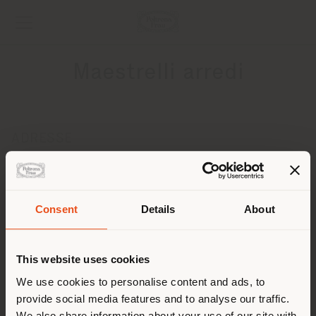
Maestrelli arredi
ADRESSE
Via Pergola 73
Moniga del Garda 25080
Anweisungen bekommen
Consent
Details
About
Land der Versendung
KONTAKTE
Telefon 00390372840136
This website uses cookies
[email protected]
Sie browsen in einem anderen
We use cookies to personalise content and ads, to
EINEN TERMIN ANFRAGEN
provide social media features and to analyse our traffic.
Land als Ihrem Standort. Wir
We also share information about your use of our site with