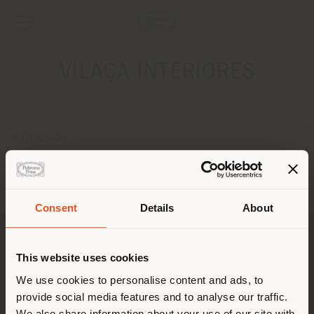
VILAÇA INTERIORES
ADRESSE
Av. S. Lourenço, nº225 Celeirós
CELEIROS BRAGA 4705-442
Anweisungen bekommen
Consent
Details
About
Land der Versendung
KONTAKTE
Telefon +351 253 605 440
This website uses cookies
[email protected]
Sie browsen in einem anderen
We use cookies to personalise content and ads, to
EINEN TERMIN ANFRAGEN
provide social media features and to analyse our traffic.
Land als Ihrem Standort. Wir
We also share information about your use of our site with