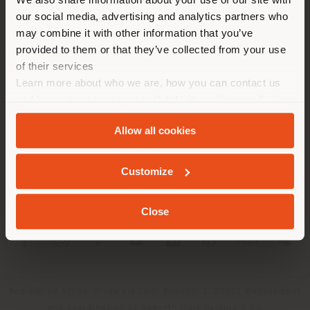
empfehlen Ihnen, sich richtig
our social media, advertising and analytics partners who
zu orientieren, um Einkäufe
may combine it with other information that you’ve
tätigen zu können. (
us
)
provided to them or that they’ve collected from your use
of their services
Learn more about who we are, how you can contact us
UNTERNEHMEN
AUFENTHALT IN DEM GEWÄHLTEN LAND
and how we process personal data in our
Privacy Policy
PRODUKTLINIEN
and
Cookie Policy
.
Allow all cookies
INFO & DIENSTLEISTUNGEN
GEOLOKALISIERT
Customize
RECHTLICHES
Close
SOCIAL
Registered office: Meda Via Luigi Busnelli 1, 20821 Management
and coordination of Haworth Italy Holding S.R.L