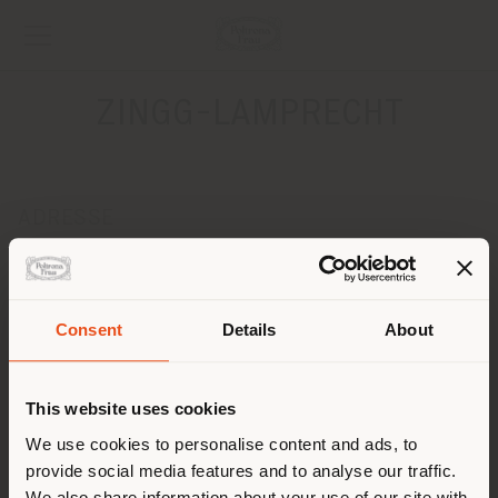
ZINGG-LAMPRECHT
ADRESSE
TALSTRASSE 37
ZUERICH 8001
Anweisungen bekommen
Consent
Details
About
Land der Versendung
KONTAKTE
Telefon +41 44 368 41 40
This website uses cookies
[email protected]
Sie browsen in einem anderen
We use cookies to personalise content and ads, to
EINEN TERMIN ANFRAGEN
provide social media features and to analyse our traffic.
Land als Ihrem Standort. Wir
We also share information about your use of our site with