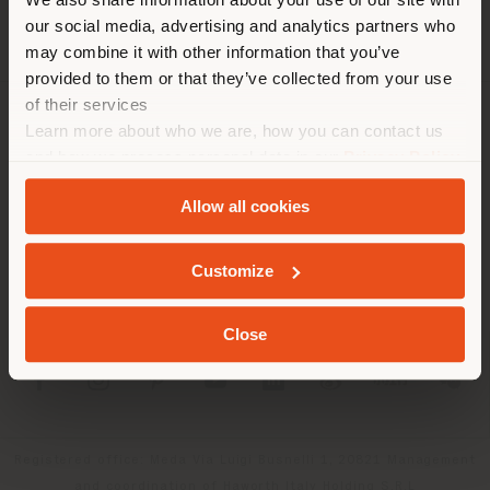
empfehlen Ihnen, sich richtig
our social media, advertising and analytics partners who
zu orientieren, um Einkäufe
may combine it with other information that you’ve
tätigen zu können. (
us
)
provided to them or that they’ve collected from your use
of their services
Learn more about who we are, how you can contact us
UNTERNEHMEN
AUFENTHALT IN DEM GEWÄHLTEN LAND
and how we process personal data in our
Privacy Policy
PRODUKTLINIEN
and
Cookie Policy
.
Allow all cookies
INFO & DIENSTLEISTUNGEN
GEOLOKALISIERT
Customize
RECHTLICHES
Close
SOCIAL
Registered office: Meda Via Luigi Busnelli 1, 20821 Management
and coordination of Haworth Italy Holding S.R.L