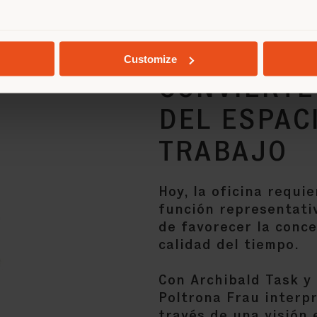
EL BIENES
Customize
CONVIERTE
DEL ESPAC
TRABAJO
Hoy, la oficina requ
función representati
de favorecer la conce
calidad del tiempo.
Con Archibald Task y 
Poltrona Frau interp
través de una visión 