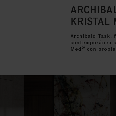
ARCHIBA
KRISTAL
Archibald Task, 
contemporánea co
®
Med
con propied