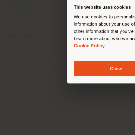
corr
This website uses cookies
corr
We use cookies to personalis
information about your use of
other information that you’ve
SOCIEDAD
LÍNEAS DE PRODU
Learn more about who we are
Cookie Policy
.
Quiénes somos
Indoor Living
Nuestra Business Units
Outdoor Boundless Livin
Nuestros materiales
Accesorios Beautilities
Close
Arquitectos y diseñadores
Work-Lab
Sostenibilidad y Certificaciones
Museo
Noticias y prensa
Newsletter
Trabaja con nosotros