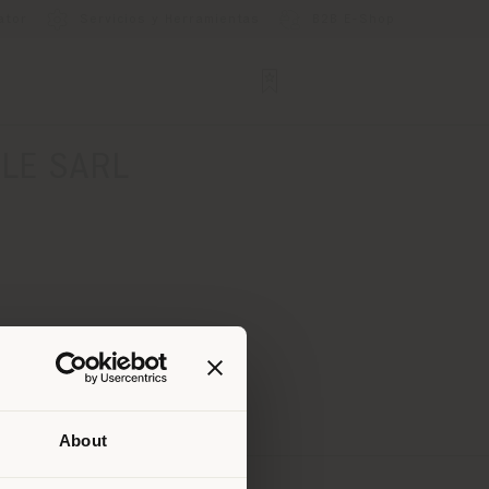
ator
Servicios y Herramientas
B2B E-Shop
LE SARL
About
que te