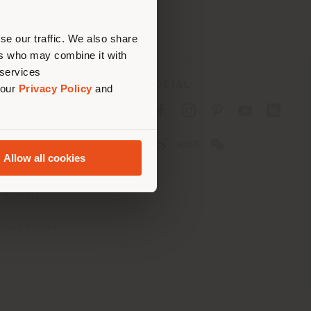
bique
 (
us
)
se our traffic. We also share
ers who may combine it with
 services
SOCIAL
 our
Privacy Policy
and
acidad B2C
acidad B2B
ies
Allow all cookies
 uso
iciones
 Passport
accesibilidad