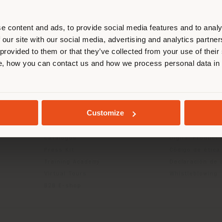
esponde. Le recomendamos que se u
ectamente para realizar las compras.
e content and ads, to provide social media features and to analy
 our site with our social media, advertising and analytics partn
 provided to them or that they’ve collected from your use of their
QUEDARSE EN EL PAÍS ELEGIDO
CTOS
INFO Y SERVICIOS
LÉGAL
, how you can contact us and how we process personal data in
Contáctanos
Política de priv
g
FAQ
Política de priv
GEOLOCALIZADO
Devoluciones
Política de cook
Customize
Buscador de tiendas
Condiciones de
Área reservada
Términos y cond
Catálogos
Digital Product
Press Kit
Código de ética
Training Academy
Declaración de 
Virtual Tours
Whistleblowing
B2B E-shop