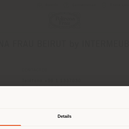
Boletín
Contáctenos
Store Loc
NA FRAU BEIRUT by INTERMEUB
CONTACTOS
Teléfono +96 1 1337030
Fax +96 1 1337040
[email protected]
País de envío
SOLICITAR CITA
Details
 navegando en un país distinto al 