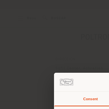
Menu
BUSCAR
POLTRO
DIRECCION
Sofil Center, Achrafieh
BEYROUTH
Obtener las direcciones
Consent
Estás