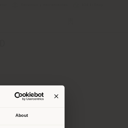
ator
Servicios y Herramientas
B2B E-Shop
TD
About
que te