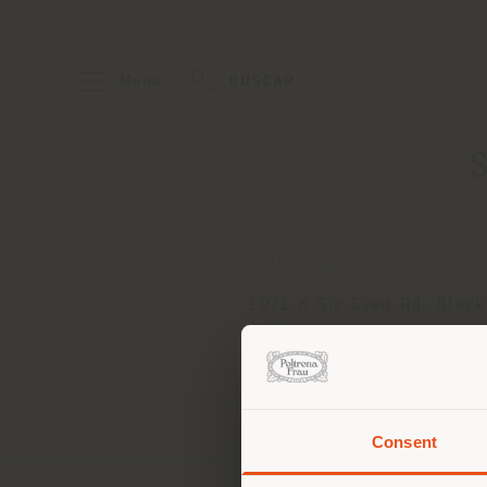
Menu
BUSCAR
S
DIRECCION
19/1 K Sir Syed Rd, Block
Gulberg 2
Lahore
Obtener las direcciones
Consent
Estás