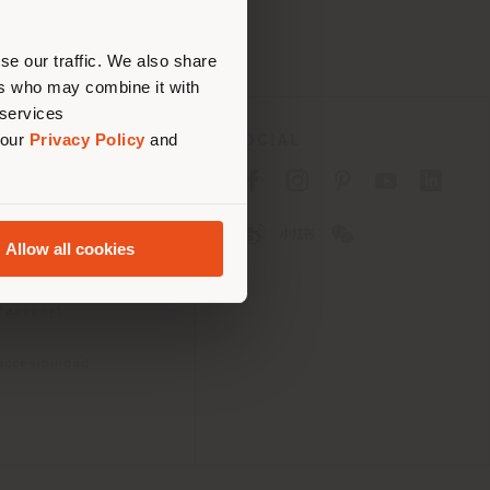
bique
 (
us
)
se our traffic. We also share
ers who may combine it with
 services
 our
Privacy Policy
and
SOCIAL
acidad B2C
acidad B2B
ies
Allow all cookies
 uso
iciones
 Passport
accesibilidad