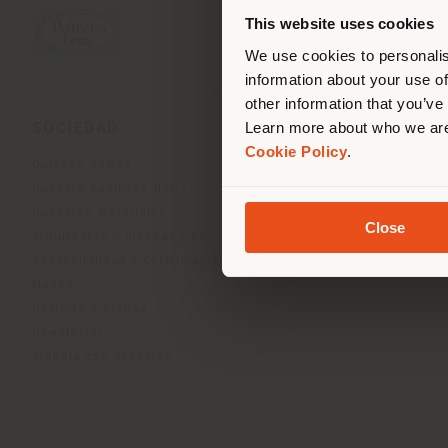
corr
This website uses cookies
corr
We use cookies to personalis
information about your use of
other information that you’ve
Learn more about who we are
SOCIEDAD
LÍNEAS DE PRODU
Cookie Policy
.
Quiénes somos
Indoor Living
Nuestra Business Units
Outdoor Boundless Livin
Nuestros materiales
Accesorios Beautilities
Close
Arquitectos y diseñadores
Work-Lab
Sostenibilidad y Certificaciones
Museo
Noticias y prensa
Newsletter
Trabaja con nosotros