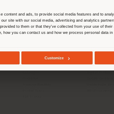
esponde. Le recomendamos que se u
ectamente para realizar las compras.
e content and ads, to provide social media features and to analy
 our site with our social media, advertising and analytics partn
 provided to them or that they’ve collected from your use of their
QUEDARSE EN EL PAÍS ELEGIDO
, how you can contact us and how we process personal data in
CTOS
INFO Y SERVICIOS
LÉGAL
Contáctanos
Política de priv
g
FAQ
Política de priv
GEOLOCALIZADO
Devoluciones
Política de cook
Customize
Buscador de tiendas
Condiciones de
Área reservada
Términos y cond
Catálogos
Digital Product
Press Kit
Código de ética
Training Academy
Declaración de 
Virtual Tours
Whistleblowing
B2B E-shop