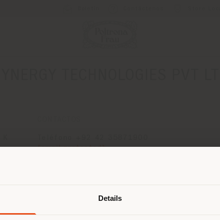
Boletín
Contáctenos
Store Loc
YNERGY TECHNOLOGIES PVT L
CONTACTOS
 K
Teléfono +92 42 35871900
[email protected]
SOLICITAR CITA
País de envío
Details
 navegando en un país distinto al 