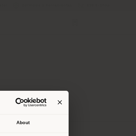
ator
Servicios y Herramientas
B2B E-Shop
About
que te