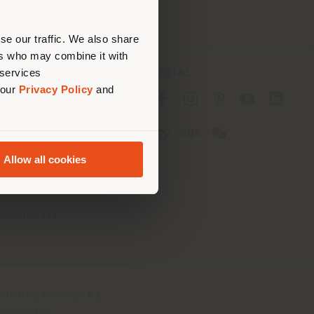
bique
 (
us
)
se our traffic. We also share
ers who may combine it with
 services
SOCIAL
 our
Privacy Policy
and
acidad B2C
acidad B2B
ies
 uso
Allow all cookies
iciones
 Passport
accesibilidad
th Italy Holding S.R.L
olentino MC