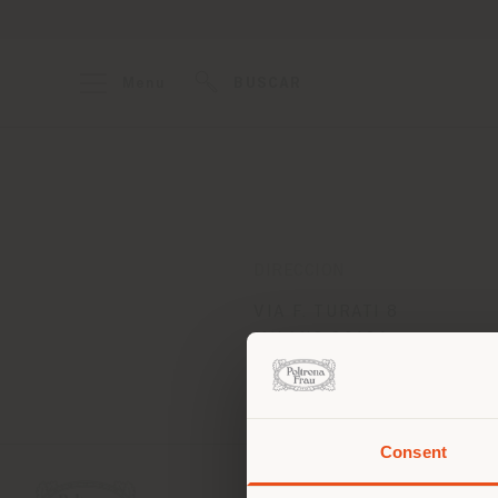
Menu
BUSCAR
DIRECCION
VIA F. TURATI 8
MILANO 20121
Obtener las direcciones
Consent
Estás