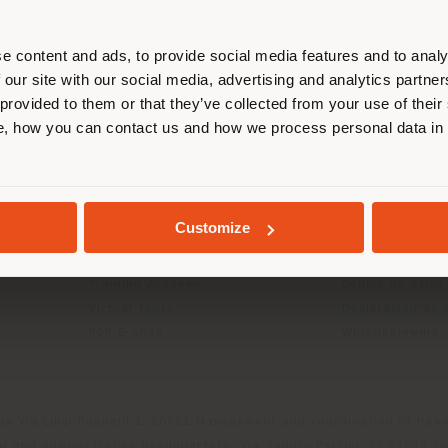
esponde. Le recomendamos que se u
ectamente para realizar las compras.
e content and ads, to provide social media features and to analy
 our site with our social media, advertising and analytics partn
 provided to them or that they’ve collected from your use of their
CTOS
INFO Y SERVICIOS
LÉGAL
QUEDARSE EN EL PAÍS ELEGIDO
, how you can contact us and how we process personal data in
Contáctanos
Política de priv
g
FAQ
Política de priv
Buscador de tiendas
Política de cook
GEOLOCALIZADO
Área reservada
Condiciones de
Customize
Catálogos
Términos y cond
Press Kit
Digital Product
Training Academy
Código de ética
Virtual Tours
Declaración de 
B2B E-shop
Whistleblowing
da Via Luigi Busnelli 1, 20821 Management and coordination of Hawor
l and Administrative Headquarters: Via Sandro Pertini, 22,62029 T