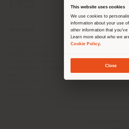
corr
This website uses cookies
corr
We use cookies to personalis
information about your use of
other information that you’ve
SOCIEDAD
LÍNEAS DE PRODU
Learn more about who we are
Quiénes somos
Indoor Living
Cookie Policy
.
Nuestra Business Units
Outdoor Boundless Livin
Nuestros materiales
Accesorios Beautilities
Arquitectos y diseñadores
Work-Lab
Close
Sostenibilidad y Certificaciones
Museo
Noticias y prensa
Newsletter
Trabaja con nosotros
Registered office: Me
Operationa