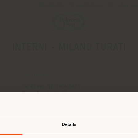
Boletín
Contáctenos
Store Loc
INTERNI - MILANO TURATI
CONTACTOS
Teléfono 02 29063421
[email protected]
SOLICITAR CITA
País de envío
Details
 navegando en un país distinto al 