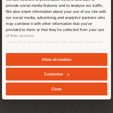
Sie browsen in einem anderen
Telefon +86 186 2552 8560
provide social media features and to analyse our traffic.
Land als Ihrem Standort. Wir
[email protected]
We also share information about your use of our site with
EINEN TERMIN ANFRAGEN
empfehlen Ihnen, sich richtig
our social media, advertising and analytics partners who
zu orientieren, um Einkäufe
may combine it with other information that you’ve
tätigen zu können. (
us
)
provided to them or that they’ve collected from your use
of their services
Learn more about who we are, how you can contact us
AUFENTHALT IN DEM GEWÄHLTEN LAND
and how we process personal data in our
Privacy Policy
and
Cookie Policy
.
UNTERNEHMEN
Allow all cookies
PRODUKTLINIEN
GEOLOKALISIERT
Customize
INFO & DIENSTLEISTUNGEN
RECHTLICHES
Close
SOCIAL