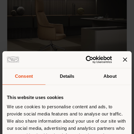
Consent
Details
About
Système modulaire de rangements et de
bibliothèques pour le séjour,
DomusCove Day System
introduit
This website uses cookies
également une fonction de séparation,
We use cookies to personalise content and ads, to
redéfinissant avec élégance la relation
provide social media features and to analyse our traffic.
entre les espaces.
We also share information about your use of our site with
Le projet allie technologie sophistiquée
our social media, advertising and analytics partners who