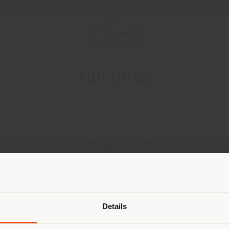
Boletín
Contácten
AIDI HOME
CONTACTOS
ELI , 46
Teléfono +39 329 9576765
[email protected]
SOLICITAR CITA
País de envío
Details
 navegando en un país distinto al 