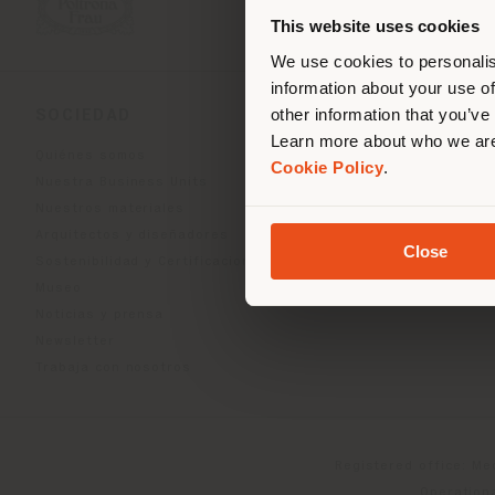
corr
This website uses cookies
corr
We use cookies to personalis
information about your use of
other information that you’ve
SOCIEDAD
LÍNEAS DE PRODU
Learn more about who we are
Quiénes somos
Indoor Living
Cookie Policy
.
Nuestra Business Units
Outdoor Boundless Livin
Nuestros materiales
Accesorios Beautilities
Arquitectos y diseñadores
Work-Lab
Close
Sostenibilidad y Certificaciones
Museo
Noticias y prensa
Newsletter
Trabaja con nosotros
Registered office: Me
Operationa