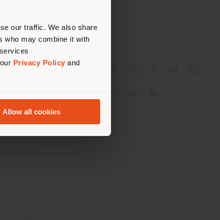
bique
 (
us
)
se our traffic. We also share
ers who may combine it with
 services
SOCIAL
 our
Privacy Policy
and
acidad B2C
acidad B2B
ies
 uso
Allow all cookies
iciones
 Passport
accesibilidad
th Italy Holding S.R.L
olentino MC