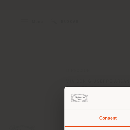
Menu
BUSCAR
DIRECCION
VIA DON GIUSEPPE ARCANG
Prato 59100
Obtener las direcciones
Consent
Estás