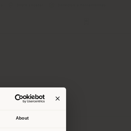
os
Store Locator
Servicios y Herramientas
About
que te