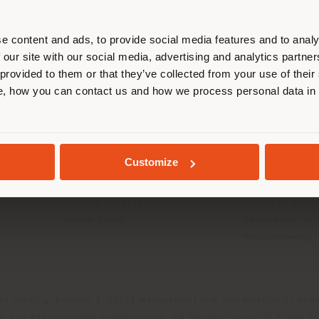
esponde. Le recomendamos que se u
ectamente para realizar las compras.
e content and ads, to provide social media features and to analy
 our site with our social media, advertising and analytics partn
 provided to them or that they’ve collected from your use of their
CTOS
INFO Y SERVICIOS
LÉGAL
QUEDARSE EN EL PAÍS ELEGIDO
, how you can contact us and how we process personal data in
Contáctanos
Política de priv
g
FAQ
Política de priv
Buscador de tiendas
Política de cook
GEOLOCALIZADO
Área reservada
Condiciones de
Customize
Catálogos
Términos y cond
Press Kit
Digital Product
Training Academy
Código de ética
Virtual Tours
Declaración de 
Whistleblowing
da Via Luigi Busnelli 1, 20821 Management and coordination of Hawor
l and Administrative Headquarters: Via Sandro Pertini, 22,62029 T