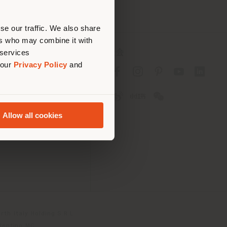
se our traffic. We also share
ers who may combine it with
 services
社会
 our
Privacy Policy
and
Allow all cookies
 Passport
th Italy Holding S.R.L
olentino MC