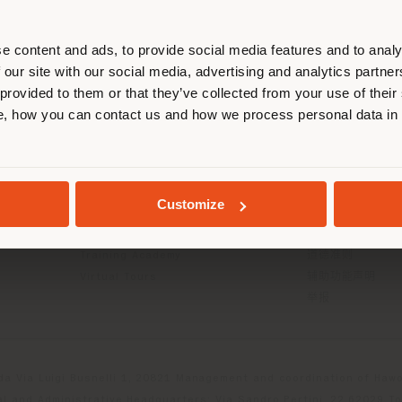
正确定位自己，以便进行购买。 (
us
)
e content and ads, to provide social media features and to analy
 our site with our social media, advertising and analytics partn
在选定的国家停留
 provided to them or that they’ve collected from your use of their
信息与服务
法律條款
, how you can contact us and how we process personal data in
联系我们
B2C隐私政策
FAQ
B2B隐私政策
地质学
店舗検索
Cookie政策
专属区域
使用条款
Customize
目录
条款与条件
Press Kit
Digital Product
Training Academy
道德准则
Virtual Tours
辅助功能声明
举报
da Via Luigi Busnelli 1, 20821 Management and coordination of Hawor
l and Administrative Headquarters: Via Sandro Pertini, 22,62029 T