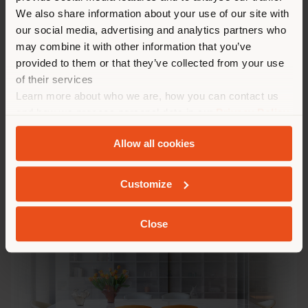
We also share information about your use of our site with
our social media, advertising and analytics partners who
may combine it with other information that you’ve
provided to them or that they’ve collected from your use
of their services
Learn more about who we are, how you can contact us
and how we process personal data in our
Privacy Policy
and
Cookie Policy
.
Allow all cookies
Customize
BOLERO & MONTERA
Close