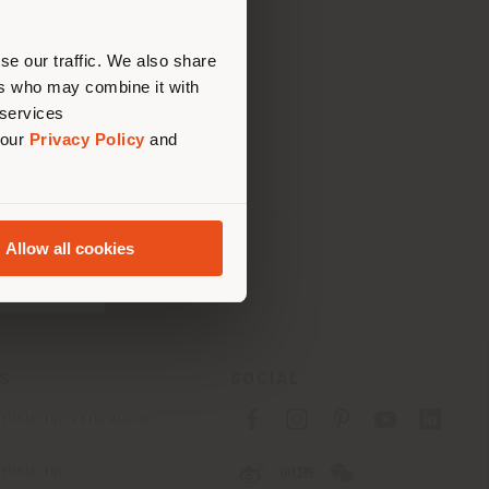
nen.
se our traffic. We also share
ers who may combine it with
 services
 our
Privacy Policy
and
Allow all cookies
ES
SOCIAL
tlinie für Verbraucher
linie für