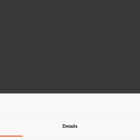
Newsletter
Kontakt
Store L
Land der Versendung
Details
Failed to load form
browsen in einem anderen Land als 
ort. Wir empfehlen Ihnen, sich rich
Reload