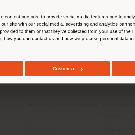
entieren, um Einkäufe tätigen zu kön
(
us
)
e content and ads, to provide social media features and to analy
 our site with our social media, advertising and analytics partn
 provided to them or that they’ve collected from your use of their
, how you can contact us and how we process personal data in
AUFENTHALT IN DEM GEWÄHLTEN LAND
GEOLOKALISIERT
Customize
INFO & DIENSTLEISTUNGEN
RECHTLICH
Kontakt us
Datenschutzrich
g
FAQ
(B2C)
Händlersuche
Datenschutzricht