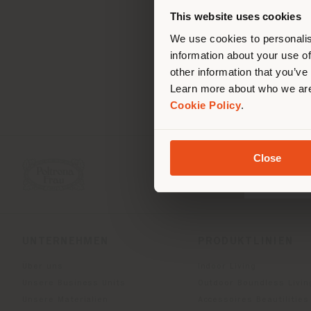
ori
This website uses cookies
We use cookies to personalis
information about your use of
other information that you’ve
Learn more about who we are
Cookie Policy
.
Close
UNTERNEHMEN
PRODUKTLINIEN
Über uns
Indoor Living
Unsere Business Units
Outdoor Boundless Livin
Unsere Materialien
Accessoires Beautilities