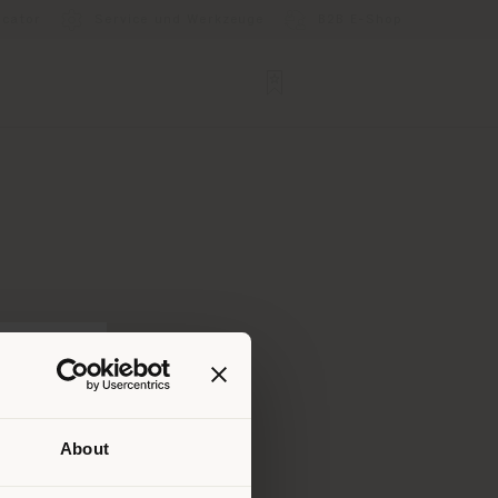
ocator
Service und Werkzeuge
B2B E-Shop
About
Ihrem
tig zu