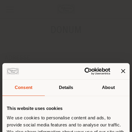
DONUM
ADRESSE
Leopoldplaats 8
ANTWERPEN 2000
Anweisungen bekommen
Consent
Details
About
Land der Versendung
KONTAKTE
Telefon +32 3 231 39 18
This website uses cookies
[email protected]
Sie browsen in einem anderen
We use cookies to personalise content and ads, to
EINEN TERMIN ANFRAGEN
provide social media features and to analyse our traffic.
Land als Ihrem Standort. Wir
We also share information about your use of our site with