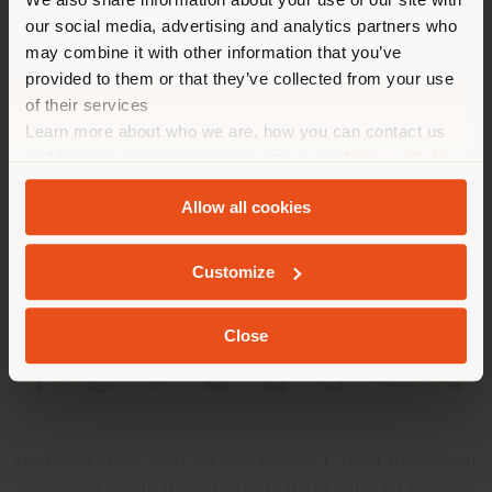
empfehlen Ihnen, sich richtig
our social media, advertising and analytics partners who
zu orientieren, um Einkäufe
may combine it with other information that you’ve
tätigen zu können. (
us
)
provided to them or that they’ve collected from your use
of their services
Learn more about who we are, how you can contact us
UNTERNEHMEN
AUFENTHALT IN DEM GEWÄHLTEN LAND
and how we process personal data in our
Privacy Policy
PRODUKTLINIEN
and
Cookie Policy
.
Allow all cookies
INFO & DIENSTLEISTUNGEN
GEOLOKALISIERT
Customize
RECHTLICHES
Close
SOCIAL
Registered office: Meda Via Luigi Busnelli 1, 20821 Management
and coordination of Haworth Italy Holding S.R.L