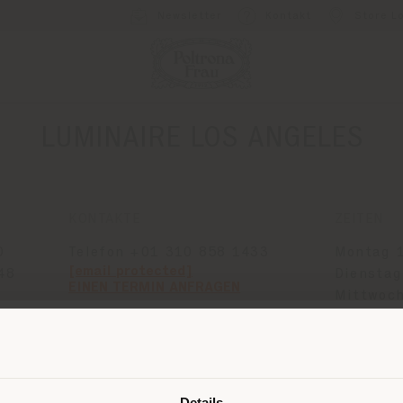
Newsletter
Kontakt
Store L
LUMINAIRE LOS ANGELES
KONTAKTE
ZEITEN
D
Telefon +01 310 858 1433
Montag 
[email protected]
48
Dienstag
EINEN TERMIN ANFRAGEN
Mittwoc
Donners
Land der Versendung
Freitag 
Samstag
Sonntag 
Details