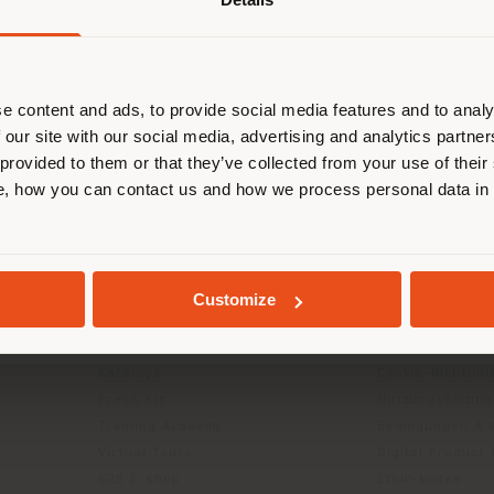
browsen in einem anderen Land als 
ort. Wir empfehlen Ihnen, sich rich
entieren, um Einkäufe tätigen zu kön
(
us
)
e content and ads, to provide social media features and to analy
 our site with our social media, advertising and analytics partn
 provided to them or that they’ve collected from your use of their
, how you can contact us and how we process personal data in
AUFENTHALT IN DEM GEWÄHLTEN LAND
INFO & DIENSTLEISTUNGEN
RECHTLICH
Kontakt us
Datenschutzrich
GEOLOKALISIERT
g
FAQ
(B2C)
Customize
Händlersuche
Datenschutzricht
Geschützter Bereich
Unternehmen (B
Kataloge
Cookie-Richtlini
Press Kit
Nutzungsbedin
Training Academy
Bedingungen & 
Virtual Tours
Digital Product
B2B E-shop
Ethik-kodes