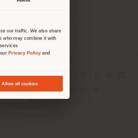
Ihrem
tig zu
nen.
se our traffic. We also share
ers who may combine it with
 services
 our
Privacy Policy
and
ES
SOCIAL
tlinie für Verbraucher
Allow all cookies
linie für
2B)
e
gungen
konditionen
 Passport