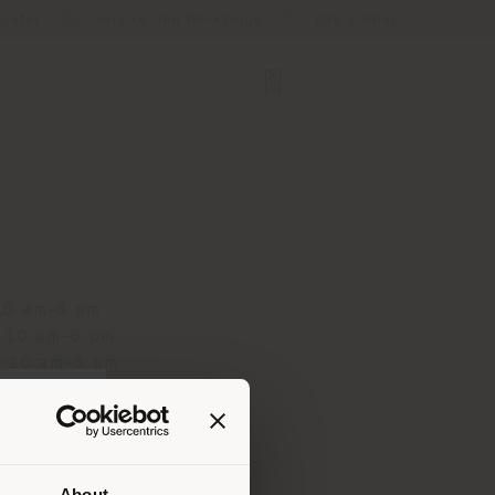
ocator
Service und Werkzeuge
B2B E-Shop
10 am-6 pm
 10 am-6 pm
h 10 am-6 pm
tag 10 am-6 pm
10 am-6 pm
 10 am-6 pm
Closed
About