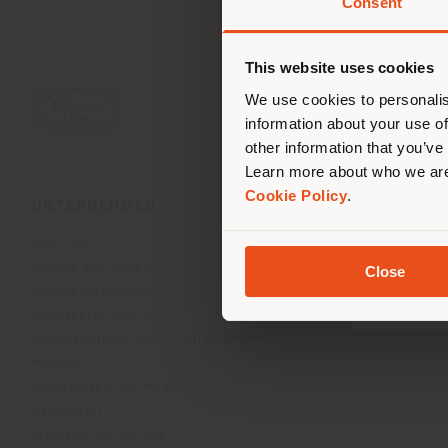
Consent
Sie 
Stand
ori
This website uses cookies
We use cookies to personalis
information about your use of
other information that you’ve
Learn more about who we are
Cookie Policy
.
UNTERNEHMEN
PRODUKTLINIEN
Über uns
Indoor Living
Unsere Business Units
Outdoor Boundless Livin
Close
Unsere Materialien
Accessoires Beautilities
Architekten und Planer
Work-Lab
Nachhaltigkeit und Zertifizierungen
Museum
Nachrichten und Medien
Newsletter
Arbeiten Sie mit uns