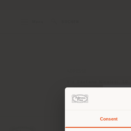
Menu
SUCHEN
ADRESSE
Via Gaetano Nicolosi, 10
Zafferrana Etnea 95019
Anweisungen bekommen
Consent
Sie 
Stand