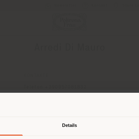
Newsletter
Kontakt
Store L
Arredi Di Mauro
KONTAKTE
Telefon +390957081832
[email protected]
EINEN TERMIN ANFRAGEN
Land der Versendung
Details
browsen in einem anderen Land als 
ort. Wir empfehlen Ihnen, sich rich