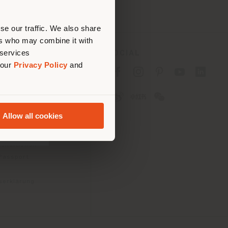
nen.
se our traffic. We also share
ers who may combine it with
 services
ES
SOCIAL
 our
Privacy Policy
and
tlinie für Verbraucher
linie für
2B)
Allow all cookies
e
gungen
konditionen
 Passport
tserklärung