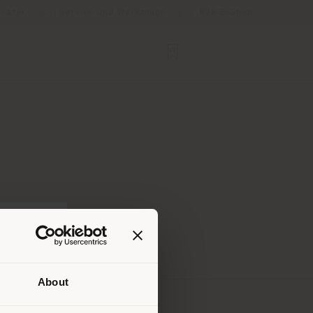
ocator
Service und Werkzeuge
B2B E-Shop
About
Ihrem
tig zu