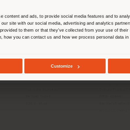
entieren, um Einkäufe tätigen zu kön
(
us
)
e content and ads, to provide social media features and to analy
 our site with our social media, advertising and analytics partn
 provided to them or that they’ve collected from your use of their
INFO & DIENSTLEISTUNGEN
RECHTLICH
, how you can contact us and how we process personal data in
AUFENTHALT IN DEM GEWÄHLTEN LAND
Kontakt us
Datenschutzrich
g
FAQ
(B2C)
Rücksendungen
Datenschutzricht
Händlersuche
Unternehmen (B
GEOLOKALISIERT
Customize
Geschützter Bereich
Cookie-Richtlini
Kataloge
Nutzungsbedin
Press Kit
Bedingungen & 
Training Academy
Digital Product
Virtual Tours
Ethik-kodes
B2B E-shop
Barrierefreihei
Whistleblowing