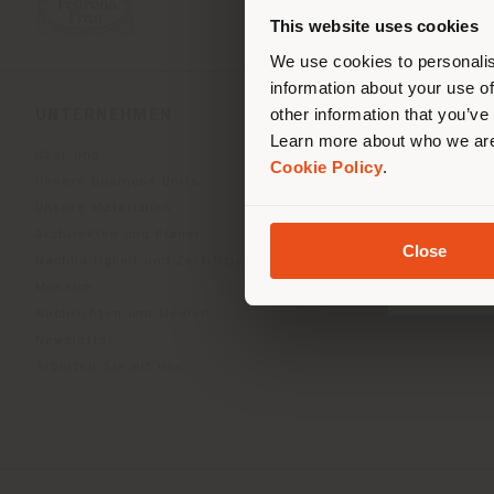
ori
This website uses cookies
We use cookies to personalis
information about your use of
other information that you’ve
UNTERNEHMEN
PRODUKTLINIEN
Learn more about who we are
Über uns
Indoor Living
Cookie Policy
.
Unsere Business Units
Outdoor Boundless Livin
Unsere Materialien
Accessoires Beautilities
Architekten und Planer
Work-Lab
Close
Nachhaltigkeit und Zertifizierungen
Museum
Nachrichten und Medien
Newsletter
Arbeiten Sie mit uns