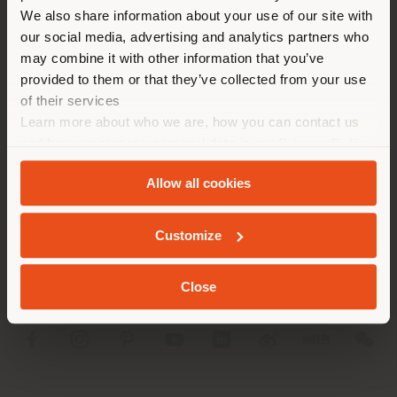
Land als Ihrem Standort. Wir
We also share information about your use of our site with
empfehlen Ihnen, sich richtig
our social media, advertising and analytics partners who
zu orientieren, um Einkäufe
may combine it with other information that you’ve
tätigen zu können. (
us
)
provided to them or that they’ve collected from your use
of their services
Learn more about who we are, how you can contact us
AUFENTHALT IN DEM GEWÄHLTEN LAND
UNTERNEHMEN
and how we process personal data in our
Privacy Policy
and
Cookie Policy
.
PRODUKTLINIEN
Allow all cookies
GEOLOKALISIERT
INFO & DIENSTLEISTUNGEN
Customize
RECHTLICHES
Close
SOCIAL