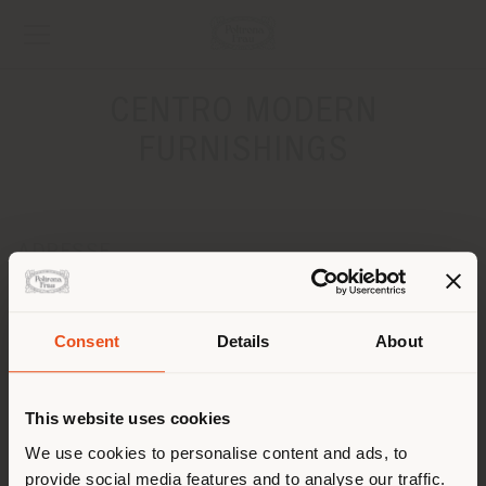
CENTRO MODERN
FURNISHINGS
ADRESSE
4727 MCPHERSON AVENUE
ST LOUIS 63108
Anweisungen bekommen
Consent
Details
About
Land der Versendung
KONTAKTE
This website uses cookies
Telefon +1 314 454 0111
Sie browsen in einem anderen
We use cookies to personalise content and ads, to
[email protected]
EINEN TERMIN ANFRAGEN
provide social media features and to analyse our traffic.