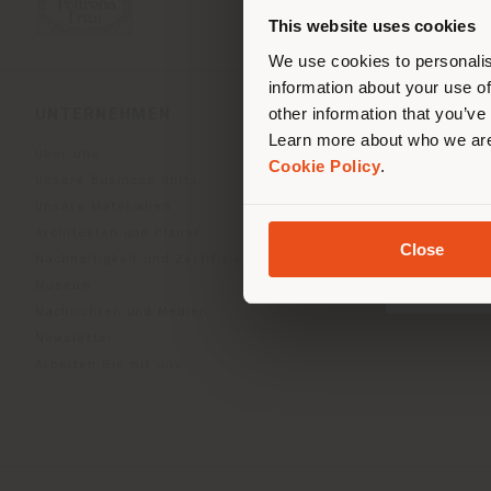
ori
This website uses cookies
We use cookies to personalis
information about your use of
other information that you’ve
UNTERNEHMEN
PRODUKTLINIEN
Learn more about who we are
Über uns
Indoor Living
Cookie Policy
.
Unsere Business Units
Outdoor Boundless Livin
Unsere Materialien
Accessoires Beautilities
Architekten und Planer
Work-Lab
Close
Nachhaltigkeit und Zertifizierungen
Museum
Nachrichten und Medien
Newsletter
Arbeiten Sie mit uns