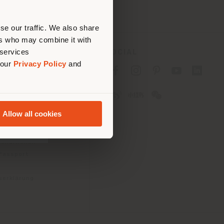
nen.
se our traffic. We also share
ers who may combine it with
 services
ES
SOCIAL
 our
Privacy Policy
and
tlinie für Verbraucher
linie für
2B)
Allow all cookies
e
gungen
konditionen
 Passport
tserklärung