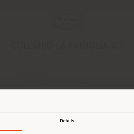
Newsletter
Kontakt
Store L
COLOMBO LA FAMIGLIA AG
KONTAKTE
Telefon +41 41 417 31 21
[email protected]
EINEN TERMIN ANFRAGEN
Land der Versendung
Details
browsen in einem anderen Land als 
ort. Wir empfehlen Ihnen, sich rich