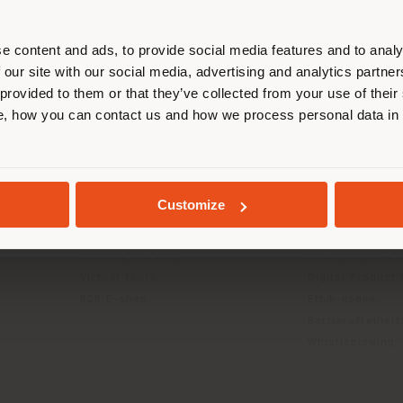
entieren, um Einkäufe tätigen zu kön
(
us
)
e content and ads, to provide social media features and to analy
 our site with our social media, advertising and analytics partn
 provided to them or that they’ve collected from your use of their
INFO & DIENSTLEISTUNGEN
RECHTLICH
, how you can contact us and how we process personal data in
AUFENTHALT IN DEM GEWÄHLTEN LAND
Kontakt us
Datenschutzrich
g
FAQ
(B2C)
Händlersuche
Datenschutzricht
Geschützter Bereich
Unternehmen (B
GEOLOKALISIERT
Customize
Kataloge
Cookie-Richtlini
Press Kit
Nutzungsbedin
Training Academy
Bedingungen & 
Virtual Tours
Digital Product
B2B E-shop
Ethik-kodes
Barrierefreihei
Whistleblowing