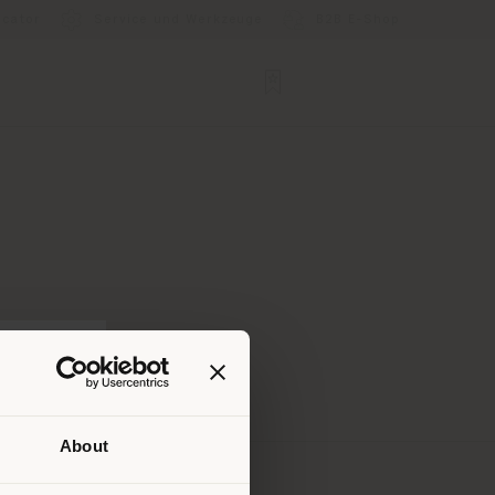
ocator
Service und Werkzeuge
B2B E-Shop
About
Ihrem
tig zu