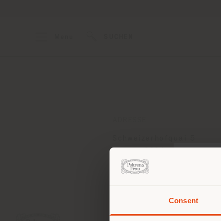
Menu
SUCHEN
ADRESSE
Schweizerhofquai 5
Luzern 6004
Anweisungen bekommen
Consent
Sie 
Stand