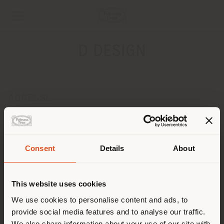
D DESIGN
ADRESSE
24, PLACE ST. CLAIRE
ANNECY 74000
Anweisungen bekommen
Consent
Details
About
Land der Versendung
KONTAKTE
Telefon 04 50 51 24 24
This website uses cookies
[email protected]
Sie browsen in einem anderen
We use cookies to personalise content and ads, to
EINEN TERMIN ANFRAGEN
provide social media features and to analyse our traffic.
Land als Ihrem Standort. Wir
We also share information about your use of our site with