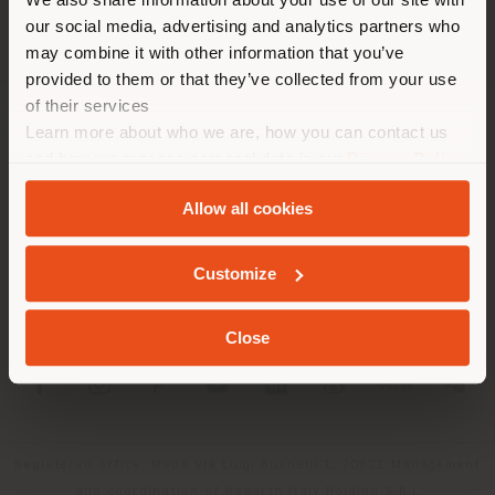
empfehlen Ihnen, sich richtig
our social media, advertising and analytics partners who
zu orientieren, um Einkäufe
may combine it with other information that you’ve
tätigen zu können. (
us
)
provided to them or that they’ve collected from your use
of their services
Learn more about who we are, how you can contact us
UNTERNEHMEN
AUFENTHALT IN DEM GEWÄHLTEN LAND
and how we process personal data in our
Privacy Policy
PRODUKTLINIEN
and
Cookie Policy
.
Allow all cookies
INFO & DIENSTLEISTUNGEN
GEOLOKALISIERT
Customize
RECHTLICHES
Close
SOCIAL
Registered office: Meda Via Luigi Busnelli 1, 20821 Management
and coordination of Haworth Italy Holding S.R.L