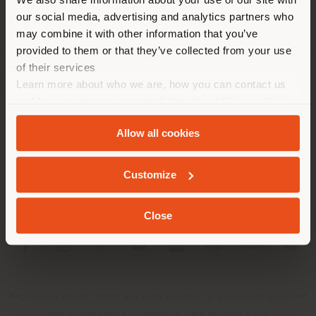
empfehlen Ihnen, sich richtig
our social media, advertising and analytics partners who
zu orientieren, um Einkäufe
may combine it with other information that you’ve
tätigen zu können. (
us
)
provided to them or that they’ve collected from your use
of their services
Learn more about who we are, how you can contact us
UNTERNEHMEN
AUFENTHALT IN DEM GEWÄHLTEN LAND
and how we process personal data in our
Privacy Policy
PRODUKTLINIEN
and
Cookie Policy
.
Allow all cookies
INFO & DIENSTLEISTUNGEN
GEOLOKALISIERT
Customize
RECHTLICHES
Close
SOCIAL
Registered office: Meda Via Luigi Busnelli 1, 20821 Management
and coordination of Haworth Italy Holding S.R.L