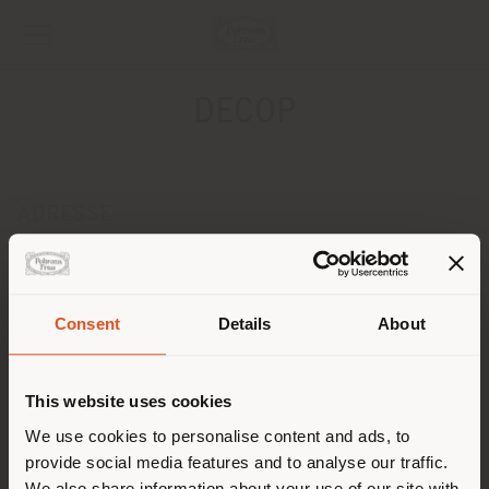
DECOP
ADRESSE
PASEO DE FRANCIA, 13
SAN SEBASTIAN 20012
Anweisungen bekommen
Consent
Details
About
Land der Versendung
KONTAKTE
Telefon +34 943 327 171
This website uses cookies
[email protected]
Sie browsen in einem anderen
We use cookies to personalise content and ads, to
EINEN TERMIN ANFRAGEN
provide social media features and to analyse our traffic.
Land als Ihrem Standort. Wir
We also share information about your use of our site with