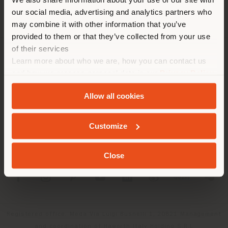
empfehlen Ihnen, sich richtig
our social media, advertising and analytics partners who
zu orientieren, um Einkäufe
may combine it with other information that you’ve
tätigen zu können. (
us
)
provided to them or that they’ve collected from your use
of their services
Learn more about who we are, how you can contact us
UNTERNEHMEN
AUFENTHALT IN DEM GEWÄHLTEN LAND
and how we process personal data in our
Privacy Policy
PRODUKTLINIEN
and
Cookie Policy
.
Allow all cookies
INFO & DIENSTLEISTUNGEN
GEOLOKALISIERT
Customize
RECHTLICHES
Close
SOCIAL
Registered office: Meda Via Luigi Busnelli 1, 20821 Management
and coordination of Haworth Italy Holding S.R.L