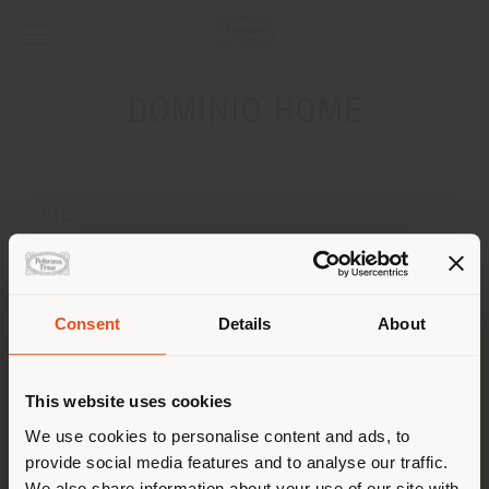
DOMINIO HOME
ADRESSE
STOLICHNOE SHOSSE 101
KIEV 03026
Anweisungen bekommen
Consent
Details
About
Land der Versendung
KONTAKTE
Telefon +380443931954
This website uses cookies
[email protected]
Sie browsen in einem anderen
We use cookies to personalise content and ads, to
EINEN TERMIN ANFRAGEN
provide social media features and to analyse our traffic.
Land als Ihrem Standort. Wir
We also share information about your use of our site with