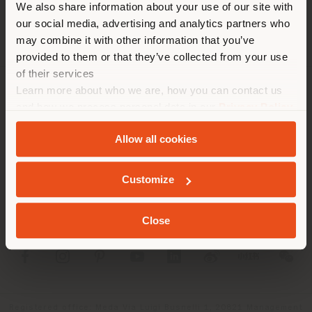
We also share information about your use of our site with
empfehlen Ihnen, sich richtig
our social media, advertising and analytics partners who
zu orientieren, um Einkäufe
may combine it with other information that you’ve
tätigen zu können. (
us
)
provided to them or that they’ve collected from your use
of their services
Learn more about who we are, how you can contact us
UNTERNEHMEN
AUFENTHALT IN DEM GEWÄHLTEN LAND
and how we process personal data in our
Privacy Policy
and
Cookie Policy
.
PRODUKTLINIEN
Allow all cookies
INFO & DIENSTLEISTUNGEN
GEOLOKALISIERT
Customize
RECHTLICHES
Close
SOCIAL
Registered office: Meda Via Luigi Busnelli 1, 20821 Management