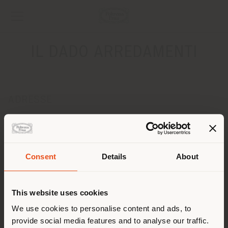
IL DADO ARREDAMENTI
ADRESSE
VIA EMILIA EST 1054
MODENA 41126
Anweisungen bekommen
Consent
Details
About
KONTAKTE
Land der Versendung
Telefon 059 284353
This website uses cookies
Fax 059 284380
[email protected]
Sie browsen in einem anderen
We use cookies to personalise content and ads, to
EINEN TERMIN ANFRAGEN
provide social media features and to analyse our traffic.
Land als Ihrem Standort. Wir