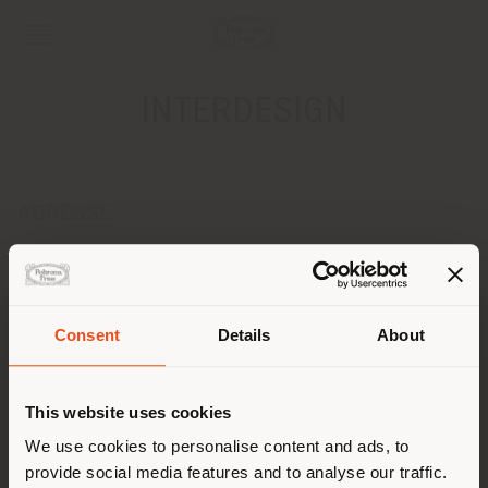
INTERDESIGN
ADRESSE
ISIDORA GOYENECHEA 3200
LAS CONDES 7550083
Anweisungen bekommen
Consent
Details
About
KONTAKTE
Land der Versendung
Telefon +(56 2) 2 2231 4114
This website uses cookies
Fax +(56 2) 2 2246 1197
[email protected]
Sie browsen in einem anderen
We use cookies to personalise content and ads, to
EINEN TERMIN ANFRAGEN
provide social media features and to analyse our traffic.
Land als Ihrem Standort. Wir