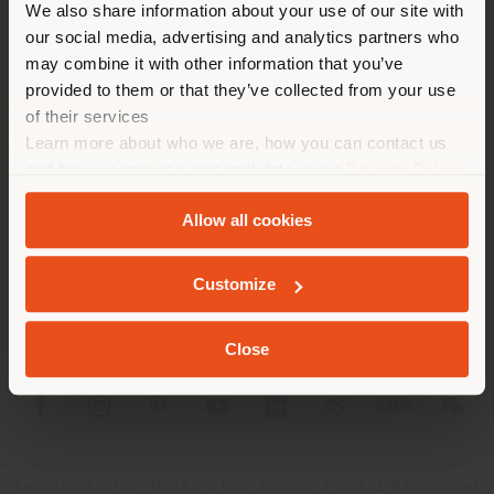
We also share information about your use of our site with
empfehlen Ihnen, sich richtig
our social media, advertising and analytics partners who
zu orientieren, um Einkäufe
may combine it with other information that you’ve
tätigen zu können. (
us
)
provided to them or that they’ve collected from your use
of their services
Learn more about who we are, how you can contact us
UNTERNEHMEN
AUFENTHALT IN DEM GEWÄHLTEN LAND
and how we process personal data in our
Privacy Policy
and
Cookie Policy
.
PRODUKTLINIEN
Allow all cookies
INFO & DIENSTLEISTUNGEN
GEOLOKALISIERT
Customize
RECHTLICHES
Close
SOCIAL
Registered office: Meda Via Luigi Busnelli 1, 20821 Management