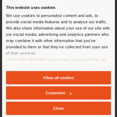
ZEITEN
This website uses cookies
Montag 10am—6pm
Sie browsen in einem anderen
We use cookies to personalise content and ads, to
Dienstag 10am—6pm
provide social media features and to analyse our traffic.
Mittwoch 10am—6pm
Land als Ihrem Standort. Wir
Donnerstag 10am—6pm
We also share information about your use of our site with
empfehlen Ihnen, sich richtig
Freitag 10am—6pm
our social media, advertising and analytics partners who
zu orientieren, um Einkäufe
Samstag 10am—6pm
may combine it with other information that you’ve
Sonntag Geschlossen
tätigen zu können. (
us
)
provided to them or that they’ve collected from your use
of their services
Learn more about who we are, how you can contact us
AUFENTHALT IN DEM GEWÄHLTEN LAND
and how we process personal data in our
Privacy Policy
and
Cookie Policy
.
Allow all cookies
GEOLOKALISIERT
UNTERNEHMEN
Customize
PRODUKTLINIEN
Close
INFO & DIENSTLEISTUNGEN