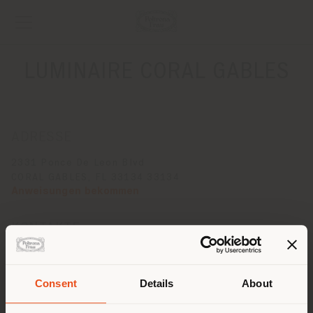
LUMINAIRE CORAL GABLES
ADRESSE
2331 Ponce De Leon Blvd
CORAL GABLES, FL 33134 33134
Anweisungen bekommen
KONTAKTE
Telefon (305) 448-7367
[email protected]
EINEN TERMIN ANFRAGEN
Consent
Details
About
Land der Versendung