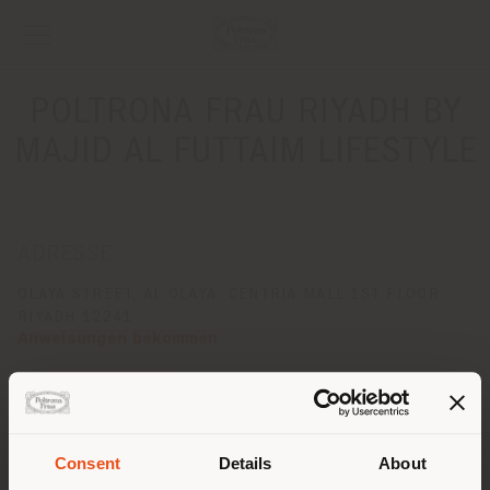
POLTRONA FRAU RIYADH BY
MAJID AL FUTTAIM LIFESTYLE
ADRESSE
OLAYA STREET, AL OLAYA, CENTRIA MALL 1ST FLOOR
RIYADH 12241
Anweisungen bekommen
KONTAKTE
Telefon +966 53 815 6589
[email protected]
Consent
Details
About
EINEN TERMIN ANFRAGEN
Land der Versendung