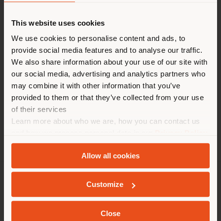
ZEITEN
This website uses cookies
Sie browsen in einem anderen
We use cookies to personalise content and ads, to
Montag 10 AM – 11 PM
Dienstag 10 AM – 11 PM
provide social media features and to analyse our traffic.
Land als Ihrem Standort. Wir
Mittwoch 10 AM – 11 PM
We also share information about your use of our site with
empfehlen Ihnen, sich richtig
Donnerstag 10 AM – 11 PM
our social media, advertising and analytics partners who
zu orientieren, um Einkäufe
Freitag 4 – 11 PM
may combine it with other information that you’ve
Samstag 10 AM – 11 PM
tätigen zu können. (
us
)
provided to them or that they’ve collected from your use
Sonntag 10 AM – 11 PM
of their services
Learn more about who we are, how you can contact us
AUFENTHALT IN DEM GEWÄHLTEN LAND
and how we process personal data in our
Privacy Policy
and
Cookie Policy
.
Allow all cookies
GEOLOKALISIERT
Customize
UNTERNEHMEN
PRODUKTLINIEN
Close