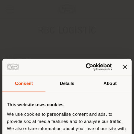
RBC LOGISTIC
ADRESSE
POLE ACTIF-1,AV. DE LA FONTANISSE
GALLARGUES LE MONTUEUX 30660
Anweisungen bekommen
Consent
Details
About
Land der Versendung
KONTAKTE
This website uses cookies
Sie browsen in einem anderen
We use cookies to personalise content and ads, to
provide social media features and to analyse our traffic.
Land als Ihrem Standort. Wir
We also share information about your use of our site with
empfehlen Ihnen, sich richtig