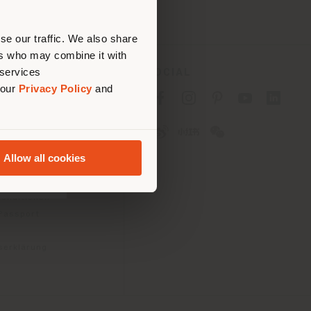
nen.
se our traffic. We also share
ers who may combine it with
 services
ES
SOCIAL
 our
Privacy Policy
and
tlinie für Verbraucher
linie für
2B)
Allow all cookies
e
gungen
konditionen
 Passport
tserklärung