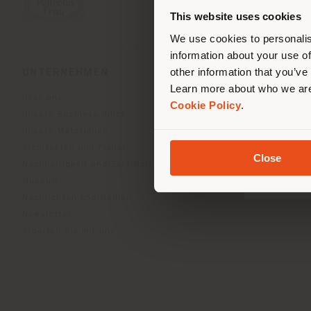
ori
This website uses cookies
We use cookies to personalis
information about your use of
other information that you’ve
UNTERNEHMEN
PRODUKTLINIEN
Learn more about who we are
Über uns
Indoor Living
Cookie Policy
.
Unsere Business Units
Outdoor Boundless Livin
Unsere Materialien
Accessoires Beautilities
Architekten und Planer
Work-Lab
Close
Nachhaltigkeit und Zertifizierungen
Museum
Nachrichten und Medien
Newsletter
Arbeiten Sie mit uns