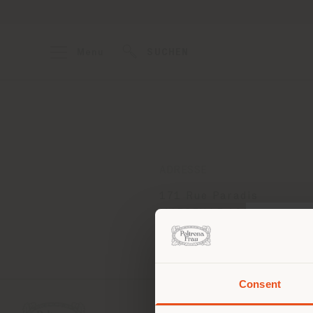
Menu
SUCHEN
ADRESSE
171 Rue Paradis
MARSEILLE 13006
Anweisungen bekommen
Consent
Sie 
Stand