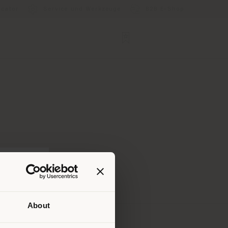
ocator
Service und Werkzeuge
B2B E-Shop
About
Ihrem
tig zu