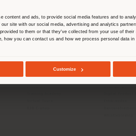
entieren, um Einkäufe tätigen zu kön
(
us
)
e content and ads, to provide social media features and to analy
 our site with our social media, advertising and analytics partn
 provided to them or that they’ve collected from your use of their
INFO & DIENSTLEISTUNGEN
RECHTLICH
, how you can contact us and how we process personal data in
AUFENTHALT IN DEM GEWÄHLTEN LAND
Kontakt us
Datenschutzrich
g
FAQ
(B2C)
Rücksendungen
Datenschutzricht
Händlersuche
Unternehmen (B
GEOLOKALISIERT
Customize
Geschützter Bereich
Cookie-Richtlini
Kataloge
Nutzungsbedin
Press Kit
Bedingungen & 
Training Academy
Digital Product
Virtual Tours
Ethik-kodes
B2B E-shop
Barrierefreihei
Whistleblowing