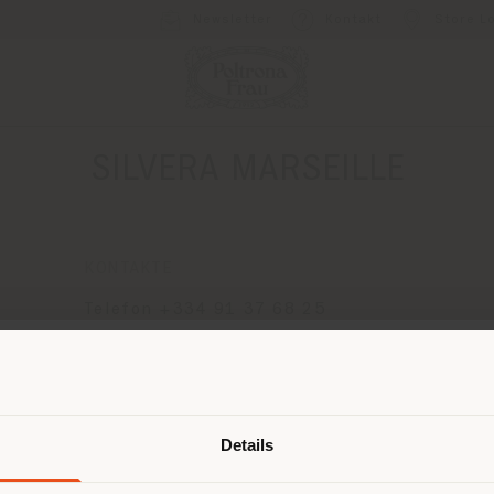
Newsletter
Kontakt
Store L
SILVERA MARSEILLE
KONTAKTE
Telefon +334 91 37 68 25
[email protected]
EINEN TERMIN ANFRAGEN
Land der Versendung
Details
browsen in einem anderen Land als 
ort. Wir empfehlen Ihnen, sich rich