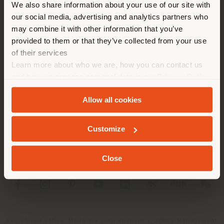
We also share information about your use of our site with
empfehlen Ihnen, sich richtig
our social media, advertising and analytics partners who
zu orientieren, um Einkäufe
may combine it with other information that you’ve
tätigen zu können. (
us
)
provided to them or that they’ve collected from your use
of their services
Learn more about who we are, how you can contact us
UNTERNEHMEN
AUFENTHALT IN DEM GEWÄHLTEN LAND
and how we process personal data in our
Privacy Policy
and
Cookie Policy
.
PRODUKTLINIEN
Allow all cookies
INFO & DIENSTLEISTUNGEN
GEOLOKALISIERT
Customize
RECHTLICHES
Close
SOCIAL
Registered office: Meda Via Luigi Busnelli 1, 20821 Management