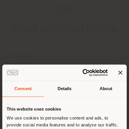
VITALE ARREDAMENTI SRL
ADRESSE
C.DA TORREPALAZZO
TORRECUSO 82030
Anweisungen bekommen
Consent
Details
About
KONTAKTE
Land der Versendung
Telefon 0824/876583
This website uses cookies
Fax 0824/876828
[email protected]
Sie browsen in einem anderen
We use cookies to personalise content and ads, to
EINEN TERMIN ANFRAGEN
provide social media features and to analyse our traffic.
Land als Ihrem Standort. Wir