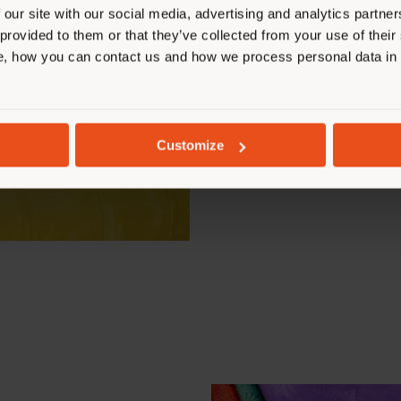
Le créateur de mode
 our site with our social media, advertising and analytics partn
un impact transform
 provided to them or that they’ve collected from your use of their
près de trois décen
, how you can contact us and how we process personal data in
enracinée dans les t
multiculturel de Lon
international, la cul
Customize