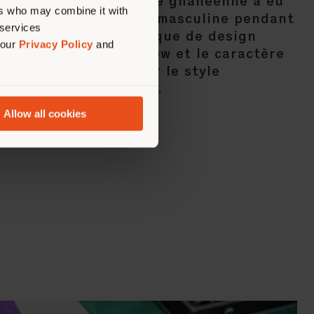
 britannique d'origine ghanéenne a eu
ers who may combine it with
ationnel sur la mode masculine pendant
 services
nies, avec une esthétique de design
 our
Privacy Policy
and
raditions de Savile Row et le caractère
dres, mais définie par le style
ture africaine et l'art.
Allow all cookies